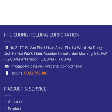
PHU CUONG HOLDING CORPORATION
No.21-TT13, Van Phu Urban Area, Phu La Ward, Ha Dong
Dist, Ha Noi
Work Time
: Monday to Saturday Morning: 8:00AM
- 12:00PM Afternoon: 13:00PM - 17:00PM
info@pc-holding.vn
- Website:
pc-holding.vn
Hotline:
0903 796 146
PRODUCT & SERVICE
About us
Product