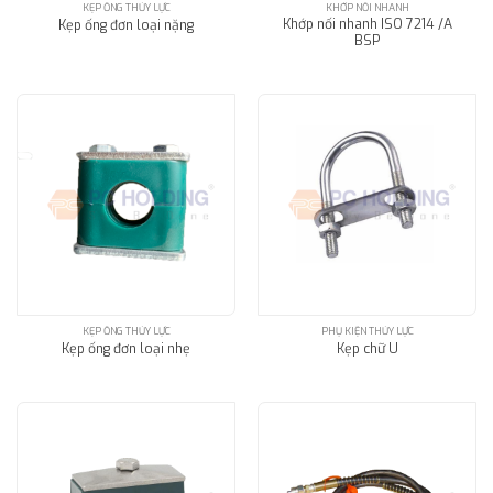
KẸP ỐNG THỦY LỰC
KHỚP NỐI NHANH
Khớp nối nhanh ISO 7214 /A
Kẹp ống đơn loại nặng
BSP
KẸP ỐNG THỦY LỰC
PHỤ KIỆN THỦY LỰC
Kẹp ống đơn loại nhẹ
Kẹp chữ U