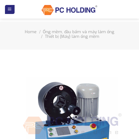
Skip
to
content
Home
/
Ống mềm, đầu bấm và máy làm ống
/
Thiết bị (Máy) làm ống mềm