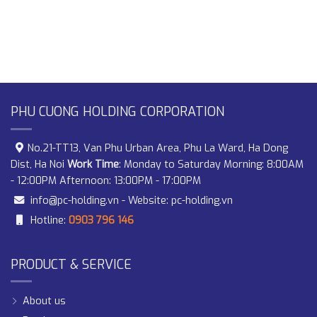
PHU CUONG HOLDING CORPORATION
No.21-TT13, Van Phu Urban Area, Phu La Ward, Ha Dong
Dist, Ha Noi
Work Time
: Monday to Saturday Morning: 8:00AM
- 12:00PM Afternoon: 13:00PM - 17:00PM
info@pc-holding.vn
- Website:
pc-holding.vn
Hotline:
0903 796 146
PRODUCT & SERVICE
About us