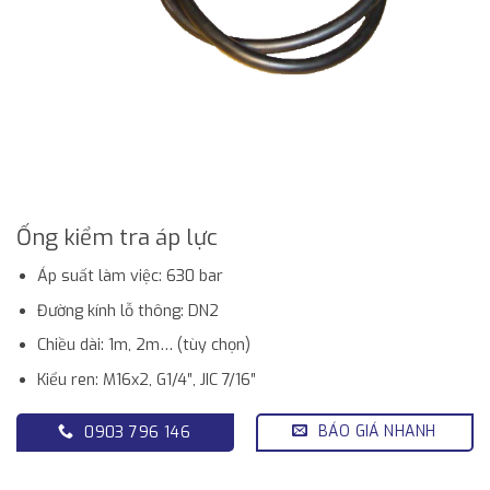
Ống kiểm tra áp lực
Áp suất làm việc: 630 bar
Đường kính lỗ thông: DN2
Chiều dài: 1m, 2m… (tùy chọn)
Kiểu ren: M16x2, G1/4″, JIC 7/16″
BÁO GIÁ NHANH
0903 796 146