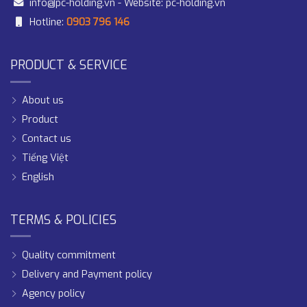
info@pc-holding.vn
- Website:
pc-holding.vn
Hotline:
0903 796 146
PRODUCT & SERVICE
About us
Product
Contact us
Tiếng Việt
English
TERMS & POLICIES
Quality commitment
Delivery and Payment policy
Agency policy