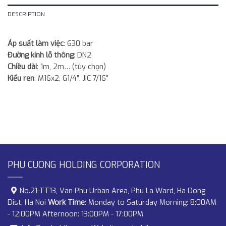
DESCRIPTION
Áp suất làm việc
: 630 bar
Đường kính lỗ thông
: DN2
Chiều dài
: 1m, 2m… (tùy chọn)
Kiểu ren
: M16x2, G1/4″, JIC 7/16″
PHU CUONG HOLDING CORPORATION
No.21-TT13, Van Phu Urban Area, Phu La Ward, Ha Dong
Dist, Ha Noi
Work Time
: Monday to Saturday Morning: 8:00AM
- 12:00PM Afternoon: 13:00PM - 17:00PM