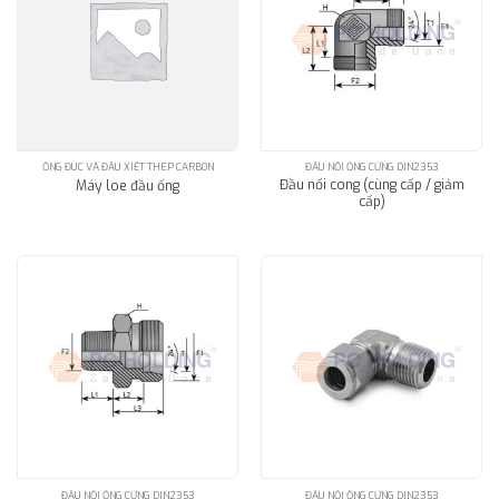
ỐNG ĐÚC VÀ ĐẦU XIẾT THÉP CARBON
ĐẦU NỐI ỐNG CỨNG DIN2353
Đầu nối cong (cùng cấp / giảm
Máy loe đầu ống
cấp)
ĐẦU NỐI ỐNG CỨNG DIN2353
ĐẦU NỐI ỐNG CỨNG DIN2353