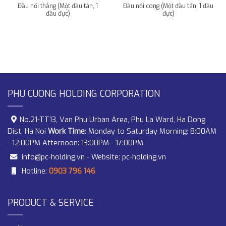
Đầu nối thẳng (Một đầu tán, 1
Đầu nối cong (Một đầu tán, 1 đầu
đầu đực)
đực)
PHU CUONG HOLDING CORPORATION
No.21-TT13, Van Phu Urban Area, Phu La Ward, Ha Dong
Dist, Ha Noi
Work Time
: Monday to Saturday Morning: 8:00AM
- 12:00PM Afternoon: 13:00PM - 17:00PM
info@pc-holding.vn
- Website:
pc-holding.vn
Hotline:
0903 796 146
PRODUCT & SERVICE