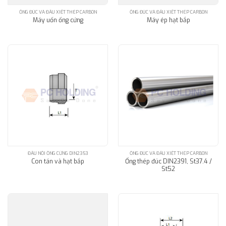
ỐNG ĐÚC VÀ ĐẦU XIẾT THÉP CARBON
ỐNG ĐÚC VÀ ĐẦU XIẾT THÉP CARBON
Máy uốn ống cứng
Máy ép hạt bắp
ĐẦU NỐI ỐNG CỨNG DIN2353
ỐNG ĐÚC VÀ ĐẦU XIẾT THÉP CARBON
Ống thép đúc DIN2391, St37.4 /
Con tán và hạt bắp
St52