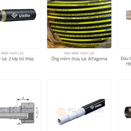
 MỀM THỦY LỰC
ỐNG MỀM THỦY LỰC
Đầu 
 lực 2 lớp bố thép
Ống mềm thủy lực Alfagoma
Hệ