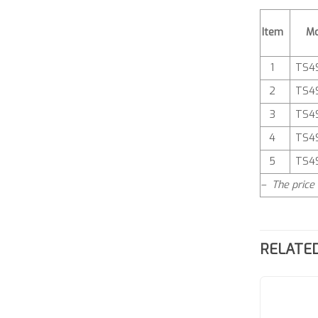
Item
Mo
1
TS4
2
TS4
3
TS4
4
TS4
5
TS4
– The price 
RELATE