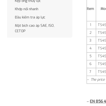
Kẹp ống thủy lực
Item
Mo
Khớp nối nhanh
Đầu kiểm tra áp lực
1
TS4
Mặt bích cao áp SAE, ISO,
CETOP
2
TS4
3
TS4S
4
TS4S
5
TS4S
6
TS4
7
TS4
– The price 
–
EN 856 