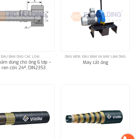
ĐẦU BẤM ỐNG CÁC LOẠI
ỐNG MỀM, ĐẦU BẤM VÀ MÁY LÀM ỐNG
bấm dùng cho ống 6 lớp –
Máy cắt ống
 ren côn 24º, DIN2353