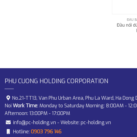
ĐẦU B
Đầu nối d
PHU CUONG HOLDING CORPORATION
No.21-TT13, Van Phu Urban Area, Phu La Ward, Ha Dong D
Noi
Work Time
: Monday to Saturday Morning: 8:00AM - 12:
Afternoon: 13:00PM - 17:00PM
info@pc-holding.vn
- Website:
pc-holding.vn
Hotline:
0903 796 146