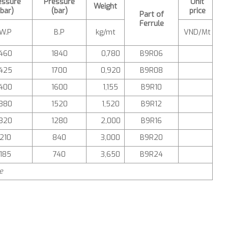
essure
Pressure
Unit
Weight
(bar)
(bar)
price
Part of
Ferrule
W.P
B.P
kg/mt
VND/Mt
460
1840
0,780
B9R06
425
1700
0,920
B9R08
400
1600
1,155
B9R10
380
1520
1,520
B9R12
320
1280
2,000
B9R16
210
840
3,000
B9R20
185
740
3,650
B9R24
e