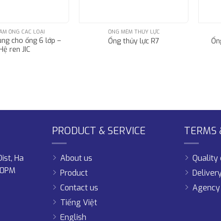
ẤM ỐNG CÁC LOẠI
ỐNG MỀM THỦY LỰC
ùng cho ống 6 lớp –
Ống thủy lực R7
Ống
Hệ ren JIC
PRODUCT & SERVICE
TERMS &
ist, Ha
About us
Qualit
00PM
Product
Deliver
Contact us
Agency 
Tiếng Việt
English