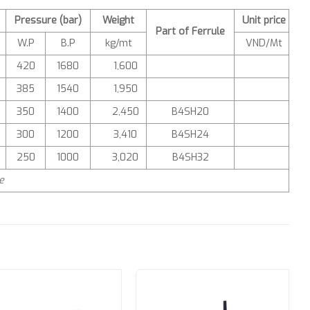
Pressure (bar)
Weight
Unit price
Part of Ferrule
W.P
B.P
kg/mt
VND/Mt
420
1680
1,600
385
1540
1,950
350
1400
2,450
B4SH20
300
1200
3,410
B4SH24
250
1000
3,020
B4SH32
e