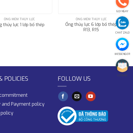
GỌI NGAY
ỐNG MỀM THỦY LỰC
ỐNG MỀM THỦY LỰC
Ống thủy lực 6 lớp bố thép
 thủy lực 1 lớp bố thép
R13, R15
CHAT ZALO
MESSENGER
LIÊN HỆ
 POLICIES
FOLLOW US
y commitment
y and Payment policy
policy