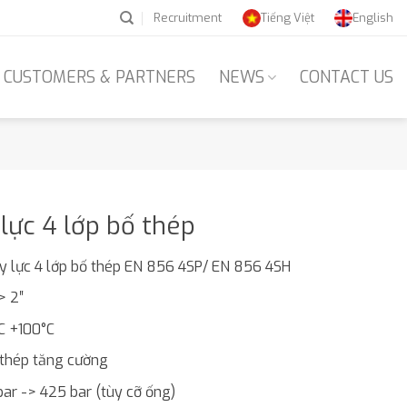
Recruitment
Tiếng Việt
English
CUSTOMERS & PARTNERS
NEWS
CONTACT US
lực 4 lớp bố thép
 lực 4 lớp bố thép EN 856 4SP/ EN 856 4SH
> 2″
°C +100°C
p thép tăng cường
bar -> 425 bar (tùy cỡ ống)