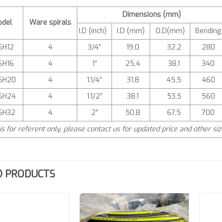
Dimensions (mm)
del
Ware spirals
I.D (inch)
I.D (mm)
O.D(mm)
Bending
SH12
4
3/4″
19,0
32,2
280
SH16
4
1″
25,4
38,1
340
SH20
4
1.1/4″
31,8
45,5
460
SH24
4
1.1/2″
38,1
53,5
560
SH32
4
2″
50,8
67,5
700
is for referent only, please contact us for updated price and other siz
D PRODUCTS