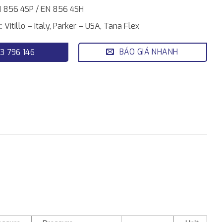
N 856 4SP / EN 856 4SH
 Vitillo – Italy, Parker – USA, Tana Flex
BÁO GIÁ NHANH
3 796 146