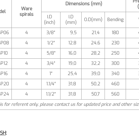
Pr
Dimensions (mm)
Ware
del
spirals
I.D
I.D
O.D(mm)
Bending
(inch)
(mm)
SP06
4
3/8″
9,5
21,4
180
SP08
4
1/2″
12,8
24,6
230
P10
4
5/8″
16,0
28,2
250
P12
4
3/4″
19,0
32,2
300
P16
4
1″
25,4
39,0
340
SP20
4
1.1/4″
31,8
50,2
460
SP24
4
1.1/2″
31,8
50,7
560
is for referent only, please contact us for updated price and other siz
4SH
: