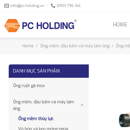
Skip
info@pc-holding.vn
0903 796 146
to
content
HOME
Home
/
Ống mềm, đầu bấm và máy làm ống
/
Ống mề
DANH MỤC SẢN PHẨM
Ống ruột gà inox
Ống mềm, đầu bấm và máy làm
ống
Ống mềm thủy lực
Vỏ bóp và kẹp móng ngựa