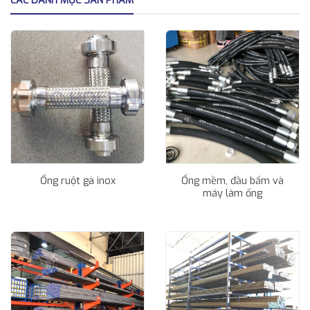
CÁC DANH MỤC SẢN PHẨM
Ống ruột gà inox
Ống mềm, đầu bấm và
máy làm ống