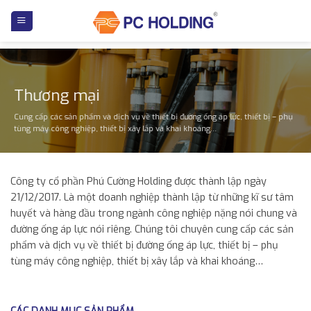
Skip
to
content
Thương mại
Cung cấp các sản phẩm và dịch vụ về thiết bị đường ống áp lực, thiết bị – phụ
tùng máy công nghiệp, thiết bị xây lắp và khai khoáng…
Công ty cổ phần Phú Cường Holding được thành lập ngày
21/12/2017. Là một doanh nghiệp thành lập từ những kĩ sư tâm
huyết và hàng đầu trong ngành công nghiệp nặng nói chung và
đường ống áp lực nói riêng. Chúng tôi chuyên cung cấp các sản
phẩm và dịch vụ về thiết bị đường ống áp lực, thiết bị – phụ
tùng máy công nghiệp, thiết bị xây lắp và khai khoáng…