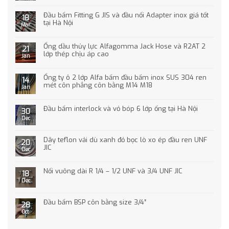
Đầu bấm Fitting G JIS và đầu nối Adapter inox giá tốt
18
tại Hà Nội
Mar
Ống dầu thủy lực Alfagomma Jack Hose và R2AT 2
21
lớp thép chịu áp cao
Jan
Ống ty ô 2 lớp Alfa bấm đầu bấm inox SUS 304 ren
14
mét côn phẳng côn bằng M14 M18
Jan
Đầu bấm interlock và vỏ bóp 6 lớp ống tại Hà Nội
30
Dec
Dây teflon vải dù xanh đỏ bọc lò xo ép đầu ren UNF
20
JIC
Dec
Nối vuông dài R 1/4 – 1/2 UNF và 3/4 UNF JIC
18
Dec
Đầu bấm BSP côn bằng size 3/4″
28
Oct