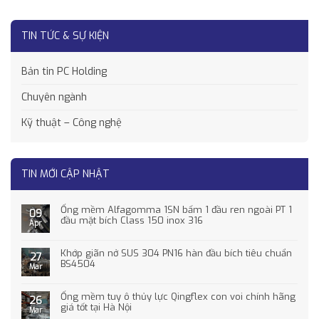
TIN TỨC & SỰ KIỆN
Bản tin PC Holding
Chuyên ngành
Kỹ thuật – Công nghệ
TIN MỚI CẬP NHẬT
Ống mềm Alfagomma 1SN bấm 1 đầu ren ngoài PT 1
09
đầu mặt bích Class 150 inox 316
Apr
Khớp giãn nở SUS 304 PN16 hàn đầu bích tiêu chuẩn
27
BS4504
Mar
Ống mềm tuy ô thủy lực Qingflex con voi chính hãng
26
giá tốt tại Hà Nội
Mar