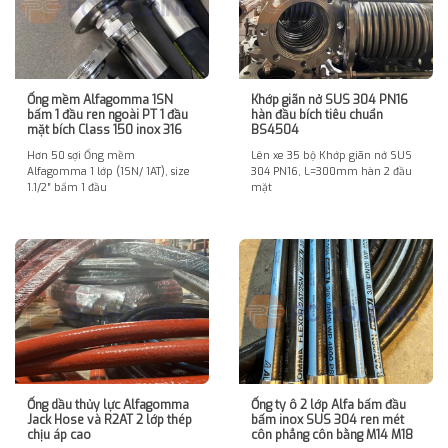
Ống mềm Alfagomma 1SN
Khớp giãn nở SUS 304 PN16
bấm 1 đầu ren ngoài PT 1 đầu
hàn đầu bích tiêu chuẩn
mặt bích Class 150 inox 316
BS4504
Hơn 50 sợi Ống mềm
Lên xe 35 bộ Khớp giãn nở SUS
Alfagomma 1 lớp (1SN/ 1AT), size
304 PN16, L=300mm hàn 2 đầu
1.1/2″ bấm 1 đầu
mặt
Ống dầu thủy lực Alfagomma
Ống ty ô 2 lớp Alfa bấm đầu
Jack Hose và R2AT 2 lớp thép
bấm inox SUS 304 ren mét
chịu áp cao
côn phẳng côn bằng M14 M18