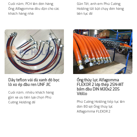
Cuối năm, PCH lên đơn hàng
Gần Tết, anh em Phú Cường
Ống Alfagomma đều đặn cho các
Holding tất bật chạy đơn hàng
khách hàng nhà
liên tục để
Dây teflon vải dù xanh đỏ bọc
Ống thủy lực Alfagomma
lò xo ép đầu ren UNF JIC
FLEXOR 2 lớp thép 2SN-MT
bấm đầu DIN M30x2 20S
Cuối năm, nhiều khách hàng
Vitillo
gần xa ưu tiên lựa chọn Phú
Phú Cường Holding tiếp tục lên
Cường Holding để
đơn 80 sợi Ống thủy lực
Alfagomma FLEXOR 2