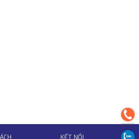
GỌI NGAY
SÁCH
KẾT NỐI