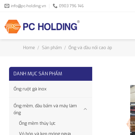
Skip
info@pc-holding.vn
0903 796 146
to
content
Home
/
Sản phẩm
/
Ống và đầu nối cao áp
DANH MỤC SẢN PHẨM
Ống ruột gà inox
Ống mềm, đầu bấm và máy làm
ống
Ống mềm thủy lực
Vỏ bóp và kẹp móng ngựa