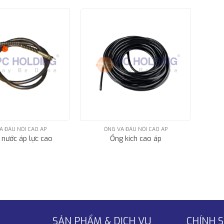
À ĐẦU NỐI CAO ÁP
ỐNG VÀ ĐẦU NỐI CAO ÁP
 nước áp lực cao
Ống kích cao áp
SẢN PHẨM & DỊCH VỤ
CHÍNH 