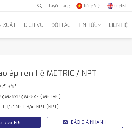
Tuyển dụng
Tiếng Việt
English
N XUẤT
DỊCH VỤ
ĐỐI TÁC
TIN TỨC
LIÊN HỆ
ao áp ren hệ METRIC / NPT
1/2″, 3/4″
.5; M24x1.5; M36x2 ( METRIC)
NPT, 1/2″ NPT, 3/4″ NPT (NPT)
BÁO GIÁ NHANH
3 796 146