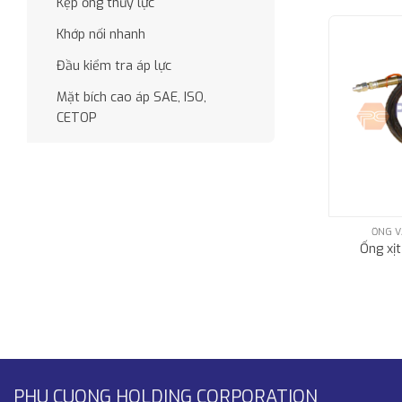
Kẹp ống thủy lực
Khớp nối nhanh
Đầu kiểm tra áp lực
Mặt bích cao áp SAE, ISO,
CETOP
ỐNG V
Ống xịt
PHU CUONG HOLDING CORPORATION