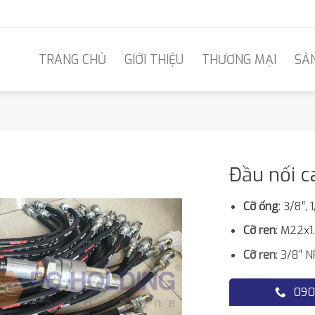
TRANG CHỦ
GIỚI THIỆU
THƯƠNG MẠI
SẢ
Đầu nối c
Cỡ ống
: 3/8″, 
Cỡ ren
: M22x1
Cỡ ren
: 3/8″ 
090