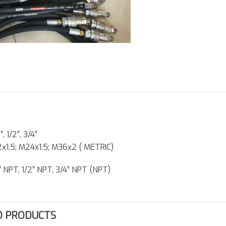
″, 1/2″, 3/4″
2x1.5; M24x1.5; M36x2 ( METRIC)
″ NPT, 1/2″ NPT, 3/4″ NPT (NPT)
D PRODUCTS