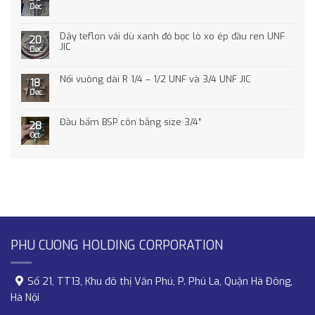
Dec
Dây teflon vải dù xanh đỏ bọc lò xo ép đầu ren UNF
20
JIC
Dec
Nối vuông dài R 1/4 – 1/2 UNF và 3/4 UNF JIC
18
Dec
Đầu bấm BSP côn bằng size 3/4″
28
Oct
PHU CUONG HOLDING CORPORATION
Số 21, TT13, Khu đô thị Văn Phú, P. Phú La, Quận Hà Đông,
Hà Nội