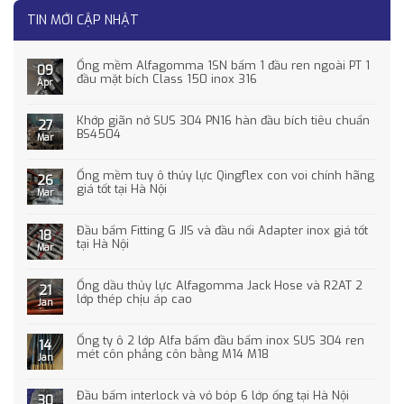
TIN MỚI CẬP NHẬT
Ống mềm Alfagomma 1SN bấm 1 đầu ren ngoài PT 1
09
đầu mặt bích Class 150 inox 316
Apr
Khớp giãn nở SUS 304 PN16 hàn đầu bích tiêu chuẩn
27
BS4504
Mar
Ống mềm tuy ô thủy lực Qingflex con voi chính hãng
26
giá tốt tại Hà Nội
Mar
Đầu bấm Fitting G JIS và đầu nối Adapter inox giá tốt
18
tại Hà Nội
Mar
Ống dầu thủy lực Alfagomma Jack Hose và R2AT 2
21
lớp thép chịu áp cao
Jan
Ống ty ô 2 lớp Alfa bấm đầu bấm inox SUS 304 ren
14
mét côn phẳng côn bằng M14 M18
Jan
Đầu bấm interlock và vỏ bóp 6 lớp ống tại Hà Nội
30