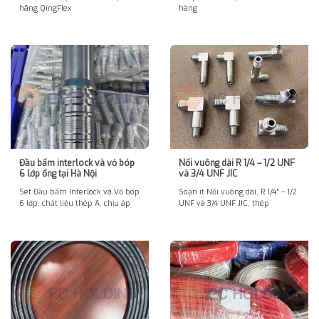
hãng QingFlex
hàng
Đầu bấm interlock và vỏ bóp
Nối vuông dài R 1/4 – 1/2 UNF
6 lớp ống tại Hà Nội
và 3/4 UNF JIC
Set Đầu bấm Interlock và Vỏ bóp
Soạn ít Nối vuông dài, R 1/4″ – 1/2
6 lớp, chất liệu thép A, chịu áp
UNF và 3/4 UNF JIC, thép