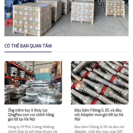
CÓ THỂ BẠN QUAN TÂM
Ống mềm tuy ô thủy lực
Đầu bấm Fitting G JIS và đầu
Qingflex con voi chính hãng
nối Adapter inox giá tốt tại Hà
giá tốt tại Hà Nội
Nội
Công ty CP Phú Cường Holding
Đầu bấm Fitting G JIS và đầu nối
chính thức ký kết thỏa thuận với
Adapter, chất liệu inox, size 3/4″,