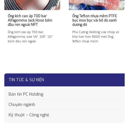
Ống kích cao áp 700 bar
Ống Teflon nhựa mềm PTFE
Alfagomma Jack Hose bấm
bọc inox bọc vải bố dù xanh
đầu ren ngoài NPT
dương đỏ
Ống kích cao áp 700 bar,
Phú Cường Holding vừa nhập về
Alfagomma, size 1/4″, 3/8″, 1/2″
kho hơn hơn 8000 mét Ống
bấm đầu ren ngoài
Teflon nhựa mềm
TIN TỨC & SỰ KIỆN
Bản tin PC Holding
Chuyên ngành
Kỹ thuật – Công nghệ