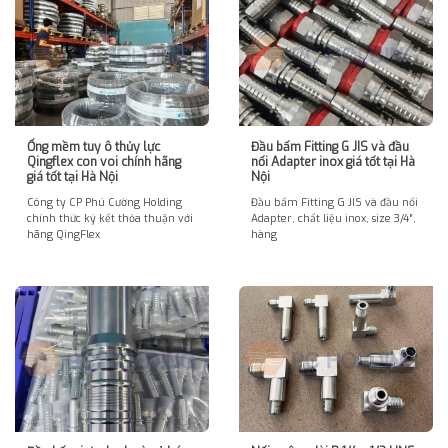
Ống mềm tuy ô thủy lực
Đầu bấm Fitting G JIS và đầu
Qingflex con voi chính hãng
nối Adapter inox giá tốt tại Hà
giá tốt tại Hà Nội
Nội
Công ty CP Phú Cường Holding
Đầu bấm Fitting G JIS và đầu nối
chính thức ký kết thỏa thuận với
Adapter, chất liệu inox, size 3/4″,
hãng QingFlex
hàng