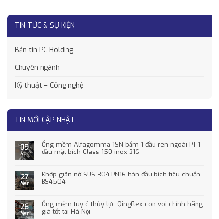
TIN TỨC & SỰ KIỆN
Bản tin PC Holding
Chuyên ngành
Kỹ thuật – Công nghệ
TIN MỚI CẬP NHẬT
Ống mềm Alfagomma 1SN bấm 1 đầu ren ngoài PT 1
09
đầu mặt bích Class 150 inox 316
Apr
Khớp giãn nở SUS 304 PN16 hàn đầu bích tiêu chuẩn
27
BS4504
Mar
Ống mềm tuy ô thủy lực Qingflex con voi chính hãng
26
giá tốt tại Hà Nội
Mar