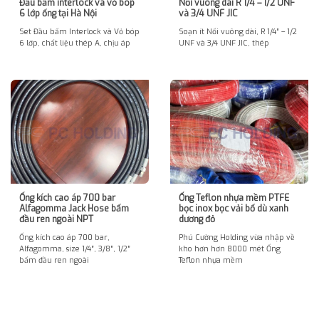
Đầu bấm interlock và vỏ bóp
Nối vuông dài R 1/4 – 1/2 UNF
6 lớp ống tại Hà Nội
và 3/4 UNF JIC
Set Đầu bấm Interlock và Vỏ bóp
Soạn ít Nối vuông dài, R 1/4″ – 1/2
6 lớp, chất liệu thép A, chịu áp
UNF và 3/4 UNF JIC, thép
Ống kích cao áp 700 bar
Ống Teflon nhựa mềm PTFE
Alfagomma Jack Hose bấm
bọc inox bọc vải bố dù xanh
đầu ren ngoài NPT
dương đỏ
Ống kích cao áp 700 bar,
Phú Cường Holding vừa nhập về
Alfagomma, size 1/4″, 3/8″, 1/2″
kho hơn hơn 8000 mét Ống
bấm đầu ren ngoài
Teflon nhựa mềm