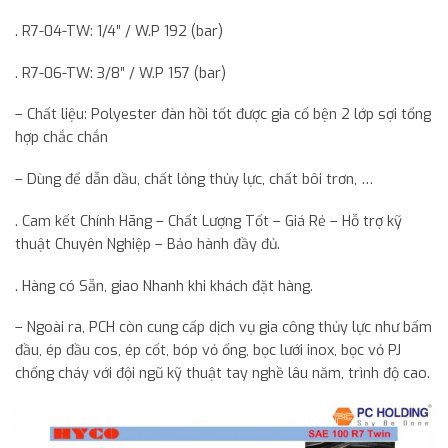
. R7-04-TW: 1/4″ / W.P 192 (bar)
. R7-06-TW: 3/8″ / W.P 157 (bar)
– Chất liệu: Polyester đàn hồi tốt được gia cố bện 2 lớp sợi tổng
hợp chắc chắn
– Dùng để dẫn dầu, chất lỏng thủy lực, chất bôi trơn, …
. Cam kết Chính Hãng – Chất Lượng Tốt – Giá Rẻ – Hỗ trợ kỹ
thuật Chuyên Nghiệp – Bảo hành đầy đủ.
. Hàng có Sẵn, giao Nhanh khi khách đặt hàng.
– Ngoài ra, PCH còn cung cấp dịch vụ gia công thủy lực như bấm
đầu, ép đầu cos, ép cốt, bóp vỏ ống, bọc lưới inox, bọc vỏ PJ
chống cháy với đội ngũ kỹ thuật tay nghề lâu năm, trình độ cao.