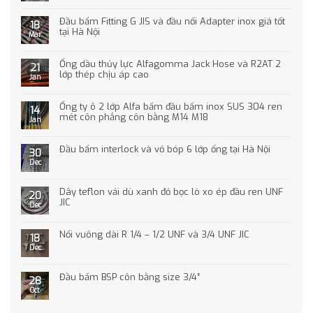
Đầu bấm Fitting G JIS và đầu nối Adapter inox giá tốt
18
tại Hà Nội
Mar
Ống dầu thủy lực Alfagomma Jack Hose và R2AT 2
21
lớp thép chịu áp cao
Jan
Ống ty ô 2 lớp Alfa bấm đầu bấm inox SUS 304 ren
14
mét côn phẳng côn bằng M14 M18
Jan
Đầu bấm interlock và vỏ bóp 6 lớp ống tại Hà Nội
30
Dec
Dây teflon vải dù xanh đỏ bọc lò xo ép đầu ren UNF
20
JIC
Dec
Nối vuông dài R 1/4 – 1/2 UNF và 3/4 UNF JIC
18
Dec
Đầu bấm BSP côn bằng size 3/4″
28
Oct