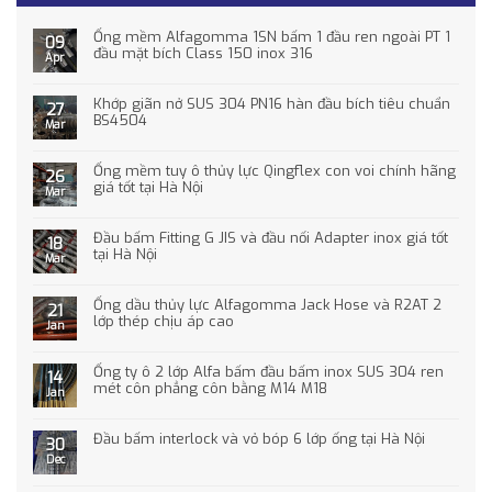
Ống mềm Alfagomma 1SN bấm 1 đầu ren ngoài PT 1
09
đầu mặt bích Class 150 inox 316
Apr
Khớp giãn nở SUS 304 PN16 hàn đầu bích tiêu chuẩn
27
BS4504
Mar
Ống mềm tuy ô thủy lực Qingflex con voi chính hãng
26
giá tốt tại Hà Nội
Mar
Đầu bấm Fitting G JIS và đầu nối Adapter inox giá tốt
18
tại Hà Nội
Mar
Ống dầu thủy lực Alfagomma Jack Hose và R2AT 2
21
lớp thép chịu áp cao
Jan
Ống ty ô 2 lớp Alfa bấm đầu bấm inox SUS 304 ren
14
mét côn phẳng côn bằng M14 M18
Jan
Đầu bấm interlock và vỏ bóp 6 lớp ống tại Hà Nội
30
Dec