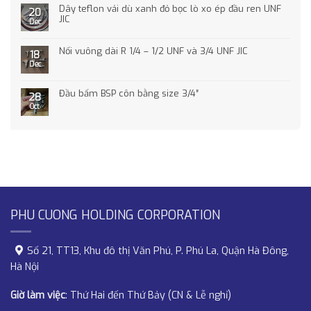
Dây teflon vải dù xanh đỏ bọc lò xo ép đầu ren UNF
20
JIC
Dec
Nối vuông dài R 1/4 – 1/2 UNF và 3/4 UNF JIC
18
Dec
Đầu bấm BSP côn bằng size 3/4″
28
Oct
PHU CUONG HOLDING CORPORATION
Số 21, TT13, Khu đô thị Văn Phú, P. Phú La, Quận Hà Đông,
Hà Nội
Giờ làm việc
: Thứ Hai đến Thứ Bảy (CN & Lễ nghỉ)