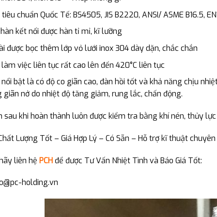
 tiêu chuẩn Quốc Tế: BS4505, JIS B2220, ANSI/ ASME B16.5, E
hàn kết nối được hàn tỉ mỉ, kĩ lưỡng
i được bọc thêm lớp vỏ lưới inox 304 dày dặn, chắc chắn
 làm việc liên tục rất cao lên đến 420°C liên tục
nổi bật là có độ co giãn cao, đàn hồi tốt và khả năng chịu nhi
g giãn nở do nhiệt độ tăng giảm, rung lắc, chấn động.
sau khi hoàn thành luôn được kiểm tra bằng khí nén, thủy lực
hất Lượng Tốt – Giá Hợp Lý – Có Sẵn – Hỗ trợ kĩ thuật chuyên
hãy liên hệ
PCH
để được Tư Vấn Nhiệt Tình và Báo Giá Tốt:
nfo@pc-holding.vn