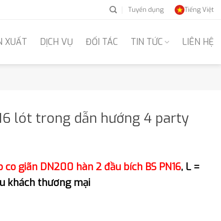
Tuyển dụng
Tiếng Việt
N XUẤT
DỊCH VỤ
ĐỐI TÁC
TIN TỨC
LIÊN HỆ
6 lót trong dẫn hướng 4 party
 co giãn DN200 hàn 2 đầu bích BS PN16
, L =
ầu khách thương mại