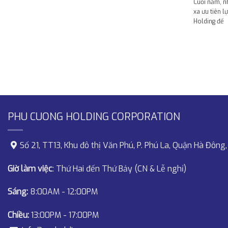
Cuối năm, n
xa ưu tiên 
Holding để
PHU CUONG HOLDING CORPORATION
Số 21, TT13, Khu đô thị Văn Phú, P. Phú La, Quận Hà Đông,
Giờ làm việc
: Thứ Hai đến Thứ Bảy (CN & Lễ nghỉ)
Sáng:
8:00AM - 12:00PM
Chiều:
13:00PM - 17:00PM