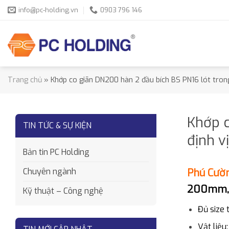
Skip
info@pc-holding.vn
0903 796 146
to
content
Trang chủ
»
Khớp co giãn DN200 hàn 2 đầu bích BS PN16 lót trong
Khớp c
TIN TỨC & SỰ KIỆN
định vị
Bản tin PC Holding
Phú Cườ
Chuyên ngành
200mm, l
Kỹ thuật – Công nghệ
Đủ size
Vật liệu