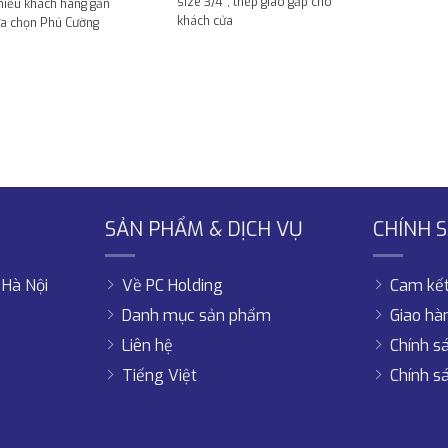
size 3/4″, thép giao gấp cho
hiều khách hàng gần
khách cửa
lựa chọn Phú Cường
SẢN PHẨM & DỊCH VỤ
CHÍNH 
 Hà Nội
Về PC Holding
Cam kết
Danh mục sản phẩm
Giao hà
Liên hệ
Chính s
Tiếng Việt
Chính sá