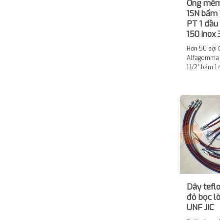
Ống mề
1SN bấm 
PT 1 đầu
150 inox 
Hơn 50 sợi
Alfagomma 1
1.1/2″ bấm 1
Dây teflo
đỏ bọc lò
UNF JIC