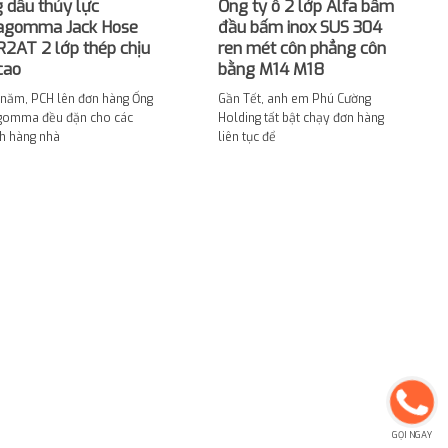
 dầu thủy lực
Ống ty ô 2 lớp Alfa bấm
agomma Jack Hose
đầu bấm inox SUS 304
R2AT 2 lớp thép chịu
ren mét côn phẳng côn
cao
bằng M14 M18
 năm, PCH lên đơn hàng Ống
Gần Tết, anh em Phú Cường
gomma đều đặn cho các
Holding tất bật chạy đơn hàng
h hàng nhà
liên tục để
GỌI NGAY