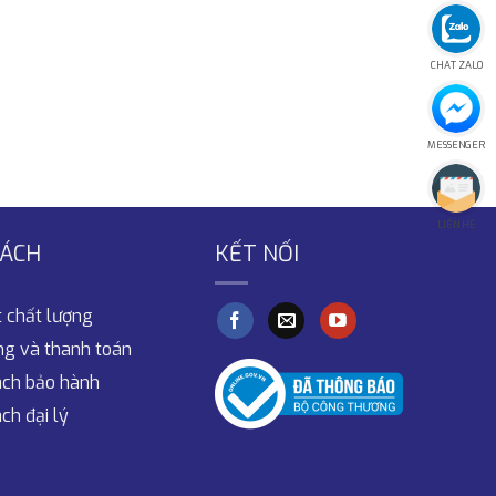
CHAT ZALO
MESSENGER
LIÊN HỆ
SÁCH
KẾT NỐI
 chất lượng
ng và thanh toán
ách bảo hành
ch đại lý