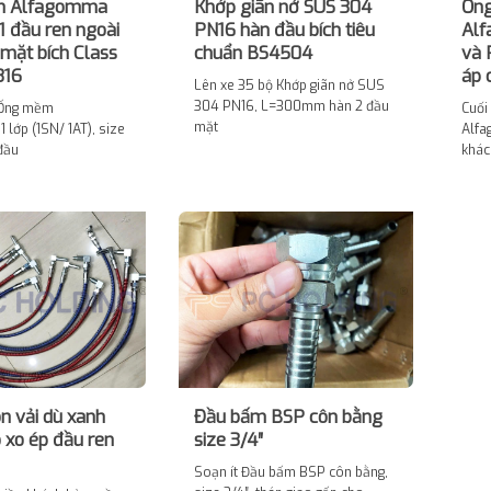
m Alfagomma
Khớp giãn nở SUS 304
Ống
1 đầu ren ngoài
PN16 hàn đầu bích tiêu
Alf
 mặt bích Class
chuẩn BS4504
và 
316
áp 
Lên xe 35 bộ Khớp giãn nở SUS
304 PN16, L=300mm hàn 2 đầu
 Ống mềm
Cuối
mặt
 lớp (1SN/ 1AT), size
Alfa
 đầu
khác
n vải dù xanh
Đầu bấm BSP côn bằng
 xo ép đầu ren
size 3/4″
Soạn ít Đầu bấm BSP côn bằng,