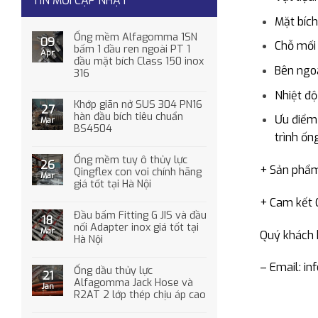
TIN MỚI CẬP NHẬT
Mặt bích
Ống mềm Alfagomma 1SN
09
Chỗ mối 
bấm 1 đầu ren ngoài PT 1
Apr
đầu mặt bích Class 150 inox
Bên ngoà
316
Nhiệt độ
Khớp giãn nở SUS 304 PN16
27
hàn đầu bích tiêu chuẩn
Ưu điểm 
Mar
BS4504
trình ốn
Ống mềm tuy ô thủy lực
26
+ Sản phẩm 
Qingflex con voi chính hãng
Mar
giá tốt tại Hà Nội
+ Cam kết C
Đầu bấm Fitting G JIS và đầu
18
nối Adapter inox giá tốt tại
Mar
Quý khách 
Hà Nội
– Email: i
Ống dầu thủy lực
21
Alfagomma Jack Hose và
Jan
R2AT 2 lớp thép chịu áp cao