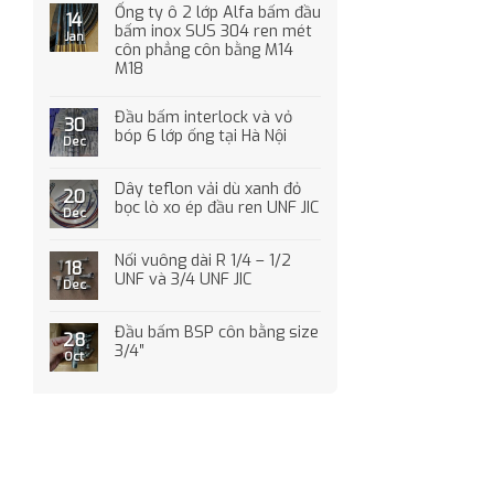
Ống ty ô 2 lớp Alfa bấm đầu
14
bấm inox SUS 304 ren mét
Jan
côn phẳng côn bằng M14
M18
Đầu bấm interlock và vỏ
30
bóp 6 lớp ống tại Hà Nội
Dec
Dây teflon vải dù xanh đỏ
20
bọc lò xo ép đầu ren UNF JIC
Dec
Nối vuông dài R 1/4 – 1/2
18
UNF và 3/4 UNF JIC
Dec
Đầu bấm BSP côn bằng size
28
3/4″
Oct