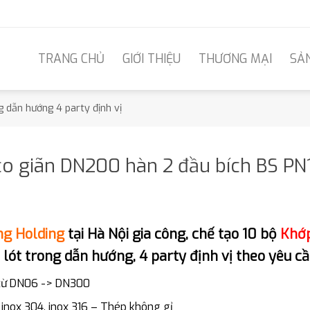
TRANG CHỦ
GIỚI THIỆU
THƯƠNG MẠI
SẢ
 dẫn hướng 4 party định vị
o giãn DN200 hàn 2 đầu bích BS PN1
ng Holding
tại Hà Nội gia công, chế tạo 10 bộ
Khớp
ót trong dẫn hướng, 4 party định vị theo yêu c
 từ DN06 -> DN300
: inox 304, inox 316 – Thép không gỉ