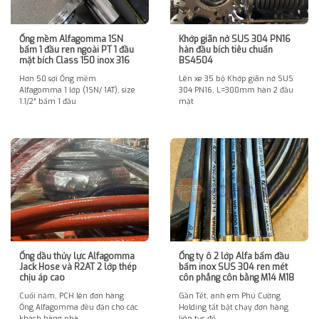
Ống mềm Alfagomma 1SN
Khớp giãn nở SUS 304 PN16
bấm 1 đầu ren ngoài PT 1 đầu
hàn đầu bích tiêu chuẩn
mặt bích Class 150 inox 316
BS4504
Hơn 50 sợi Ống mềm
Lên xe 35 bộ Khớp giãn nở SUS
Alfagomma 1 lớp (1SN/ 1AT), size
304 PN16, L=300mm hàn 2 đầu
1.1/2″ bấm 1 đầu
mặt
Ống dầu thủy lực Alfagomma
Ống ty ô 2 lớp Alfa bấm đầu
Jack Hose và R2AT 2 lớp thép
bấm inox SUS 304 ren mét
chịu áp cao
côn phẳng côn bằng M14 M18
Cuối năm, PCH lên đơn hàng
Gần Tết, anh em Phú Cường
Ống Alfagomma đều đặn cho các
Holding tất bật chạy đơn hàng
khách hàng nhà
liên tục để