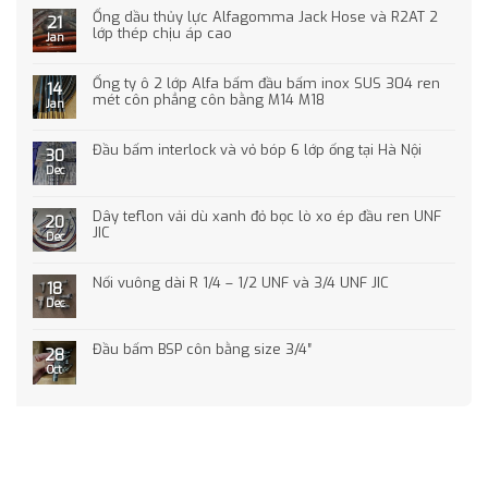
Ống dầu thủy lực Alfagomma Jack Hose và R2AT 2
21
lớp thép chịu áp cao
Jan
Ống ty ô 2 lớp Alfa bấm đầu bấm inox SUS 304 ren
14
mét côn phẳng côn bằng M14 M18
Jan
Đầu bấm interlock và vỏ bóp 6 lớp ống tại Hà Nội
30
Dec
Dây teflon vải dù xanh đỏ bọc lò xo ép đầu ren UNF
20
JIC
Dec
Nối vuông dài R 1/4 – 1/2 UNF và 3/4 UNF JIC
18
Dec
Đầu bấm BSP côn bằng size 3/4″
28
Oct