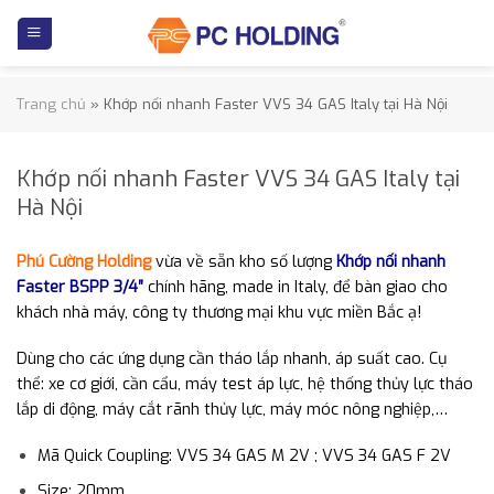
Skip
to
content
Trang chủ
»
Khớp nối nhanh Faster VVS 34 GAS Italy tại Hà Nội
Khớp nối nhanh Faster VVS 34 GAS Italy tại
Hà Nội
Phú Cường Holding
vừa về sẵn kho số lượng
Khớp nối nhanh
Faster BSPP 3/4″
chính hãng, made in Italy, để bàn giao cho
khách nhà máy, công ty thương mại khu vực miền Bắc ạ!
Dùng cho các ứng dụng cần tháo lắp nhanh, áp suất cao. Cụ
thể: xe cơ giới, cần cẩu, máy test áp lực, hệ thống thủy lực tháo
lắp di động, máy cắt rãnh thủy lực, máy móc nông nghiệp,…
Mã Quick Coupling: VVS 34 GAS M 2V ; VVS 34 GAS F 2V
Size: 20mm