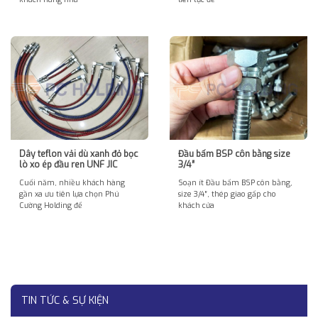
Dây teflon vải dù xanh đỏ bọc
Đầu bấm BSP côn bằng size
lò xo ép đầu ren UNF JIC
3/4″
Cuối năm, nhiều khách hàng
Soạn ít Đầu bấm BSP côn bằng,
gần xa ưu tiên lựa chọn Phú
size 3/4″, thép giao gấp cho
Cường Holding để
khách cửa
TIN TỨC & SỰ KIỆN