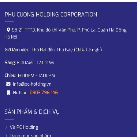
PHU CUONG HOLDING CORPORATION
Số 21, TT13, Khu đô thị Văn Phú, P. Phú La, Quận Hà Đông,
Hà Nội
Giờ làm việc
: Thứ Hai đến Thứ Bảy (CN & Lễ nghỉ)
Sáng:
8:00AM - 12:00PM
Chiều:
13:00PM - 17:00PM
info@pc-holding.vn
Hotline:
0903 796 146
SẢN PHẨM & DỊCH VỤ
Về PC Holding
Danh mục sản phẩm