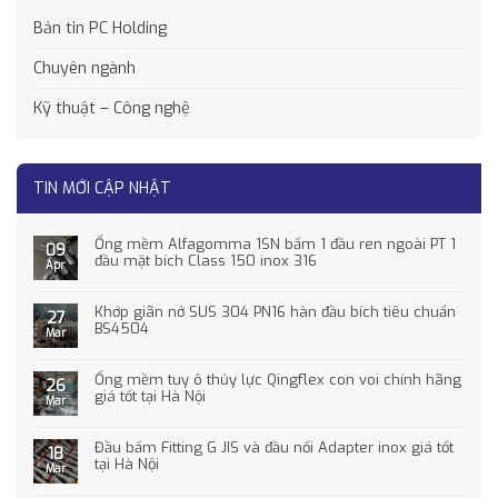
Bản tin PC Holding
Chuyên ngành
Kỹ thuật – Công nghệ
TIN MỚI CẬP NHẬT
Ống mềm Alfagomma 1SN bấm 1 đầu ren ngoài PT 1
09
đầu mặt bích Class 150 inox 316
Apr
Khớp giãn nở SUS 304 PN16 hàn đầu bích tiêu chuẩn
27
BS4504
Mar
Ống mềm tuy ô thủy lực Qingflex con voi chính hãng
26
giá tốt tại Hà Nội
Mar
Đầu bấm Fitting G JIS và đầu nối Adapter inox giá tốt
18
tại Hà Nội
Mar