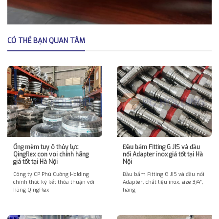
CÓ THỂ BẠN QUAN TÂM
Ống mềm tuy ô thủy lực
Đầu bấm Fitting G JIS và đầu
Qingflex con voi chính hãng
nối Adapter inox giá tốt tại Hà
giá tốt tại Hà Nội
Nội
Công ty CP Phú Cường Holding
Đầu bấm Fitting G JIS và đầu nối
chính thức ký kết thỏa thuận với
Adapter, chất liệu inox, size 3/4″,
hãng QingFlex
hàng