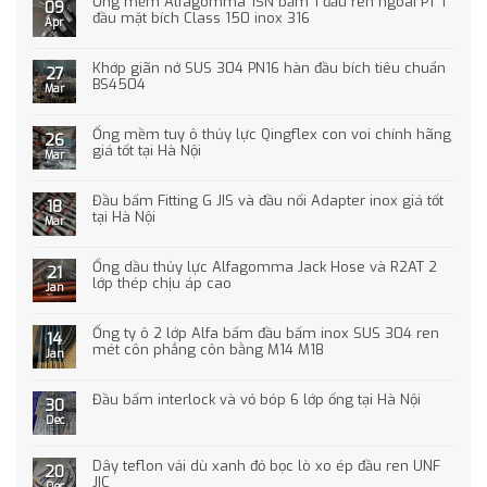
Ống mềm Alfagomma 1SN bấm 1 đầu ren ngoài PT 1
09
đầu mặt bích Class 150 inox 316
Apr
Khớp giãn nở SUS 304 PN16 hàn đầu bích tiêu chuẩn
27
BS4504
Mar
Ống mềm tuy ô thủy lực Qingflex con voi chính hãng
26
giá tốt tại Hà Nội
Mar
Đầu bấm Fitting G JIS và đầu nối Adapter inox giá tốt
18
tại Hà Nội
Mar
Ống dầu thủy lực Alfagomma Jack Hose và R2AT 2
21
lớp thép chịu áp cao
Jan
Ống ty ô 2 lớp Alfa bấm đầu bấm inox SUS 304 ren
14
mét côn phẳng côn bằng M14 M18
Jan
Đầu bấm interlock và vỏ bóp 6 lớp ống tại Hà Nội
30
Dec
Dây teflon vải dù xanh đỏ bọc lò xo ép đầu ren UNF
20
JIC
Dec