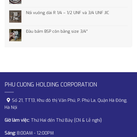
Nối vuông dài R 1/4 – 1/2 UNF và 3/4 UNF JIC
18
Dec
Đầu bấm BSP côn bằng size 3/4″
28
Oct
PHU CUONG HOLDING CORPORATION
Số 21, TT13, Khu đô thị Văn Phú, P. Phú La, Quận Hà Đông,
Hà Nội
Giờ làm việc
: Thứ Hai đến Thứ Bảy (CN & Lễ nghỉ)
Sáng:
8:00AM - 12:00PM