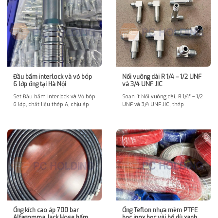
Đầu bấm interlock và vỏ bóp
Nối vuông dài R 1/4 – 1/2 UNF
6 lớp ống tại Hà Nội
và 3/4 UNF JIC
Set Đầu bấm Interlock và Vỏ bóp
Soạn ít Nối vuông dài, R 1/4″ – 1/2
6 lớp, chất liệu thép A, chịu áp
UNF và 3/4 UNF JIC, thép
Ống kích cao áp 700 bar
Ống Teflon nhựa mềm PTFE
Alfagomma Jack Hose bấm
bọc inox bọc vải bố dù xanh