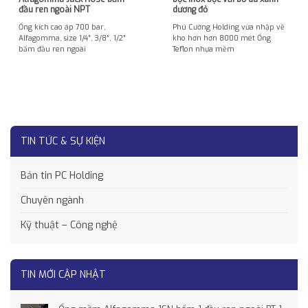
đầu ren ngoài NPT
dương đỏ
Ống kích cao áp 700 bar,
Phú Cường Holding vừa nhập về
Alfagomma, size 1/4″, 3/8″, 1/2″
kho hơn hơn 8000 mét Ống
bấm đầu ren ngoài
Teflon nhựa mềm
TIN TỨC & SỰ KIỆN
Bản tin PC Holding
Chuyên ngành
Kỹ thuật – Công nghệ
TIN MỚI CẬP NHẬT