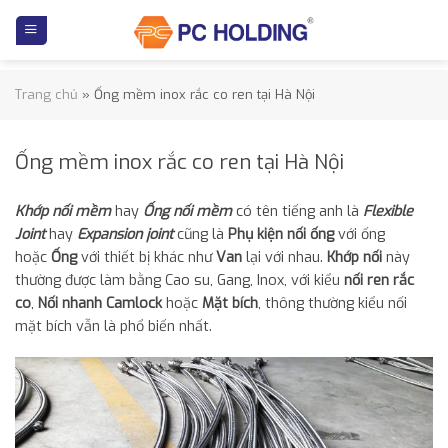
Skip
to
content
Trang chủ
»
Ống mềm inox rắc co ren tại Hà Nội
Ống mềm inox rắc co ren tại Hà Nội
Khớp nối mềm
hay
Ống nối mềm
có tên tiếng anh là
Flexible
Joint
hay
Expansion joint
cũng là
Phụ kiện nối ống
với ống
hoặc
Ống
với thiết bị khác như
Van
lại với nhau.
Khớp nối
này
thường được làm bằng Cao su, Gang, Inox, với kiểu
nối ren rắc
co
,
Nối nhanh Camlock
hoặc
Mặt bích
, thông thường kiểu nối
mặt bích vẫn là phổ biến nhất.