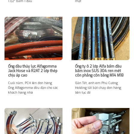
1.1/2″ bấm 1 đầu
mặt
Ống dầu thủy lực Alfagomma
Ống ty ô 2 lớp Alfa bấm đầu
Jack Hose và R2AT 2 lớp thép
bấm inox SUS 304 ren mét
chịu áp cao
côn phẳng côn bằng M14 M18
Cuối năm, PCH lên đơn hàng
Gần Tết, anh em Phú Cường
Ống Alfagomma đều đặn cho các
Holding tất bật chạy đơn hàng
khách hàng nhà
liên tục để