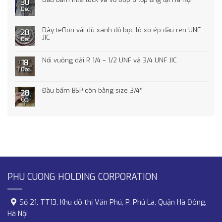
30
Dec
Dây teflon vải dù xanh đỏ bọc lò xo ép đầu ren UNF
20
JIC
Dec
Nối vuông dài R 1/4 – 1/2 UNF và 3/4 UNF JIC
18
Dec
Đầu bấm BSP côn bằng size 3/4″
28
Oct
PHU CUONG HOLDING CORPORATION
Số 21, TT13, Khu đô thị Văn Phú, P. Phú La, Quận Hà Đông,
Hà Nội