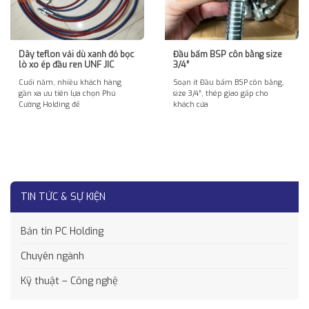
Dây teflon vải dù xanh đỏ bọc
Đầu bấm BSP côn bằng size
lò xo ép đầu ren UNF JIC
3/4″
Cuối năm, nhiều khách hàng
Soạn ít Đầu bấm BSP côn bằng,
gần xa ưu tiên lựa chọn Phú
size 3/4″, thép giao gấp cho
Cường Holding để
khách cửa
TIN TỨC & SỰ KIỆN
Bản tin PC Holding
Chuyên ngành
Kỹ thuật – Công nghệ