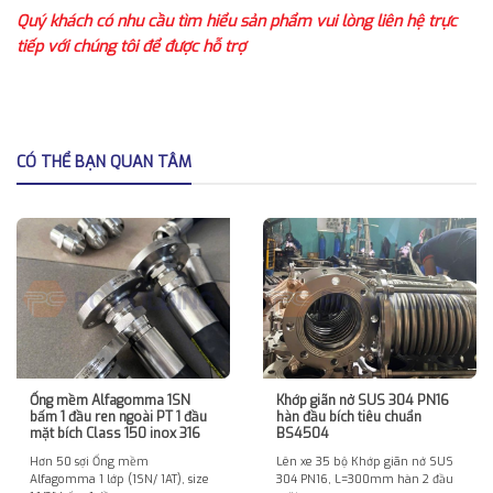
Quý khách có nhu cầu tìm hiểu sản phẩm vui lòng liên hệ trực
tiếp với chúng tôi để được hỗ trợ
CÓ THỂ BẠN QUAN TÂM
Ống mềm Alfagomma 1SN
Khớp giãn nở SUS 304 PN16
bấm 1 đầu ren ngoài PT 1 đầu
hàn đầu bích tiêu chuẩn
mặt bích Class 150 inox 316
BS4504
Hơn 50 sợi Ống mềm
Lên xe 35 bộ Khớp giãn nở SUS
Alfagomma 1 lớp (1SN/ 1AT), size
304 PN16, L=300mm hàn 2 đầu