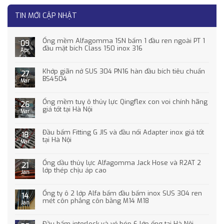
TIN MỚI CẬP NHẬT
Ống mềm Alfagomma 1SN bấm 1 đầu ren ngoài PT 1
09
đầu mặt bích Class 150 inox 316
Apr
Khớp giãn nở SUS 304 PN16 hàn đầu bích tiêu chuẩn
27
BS4504
Mar
Ống mềm tuy ô thủy lực Qingflex con voi chính hãng
26
giá tốt tại Hà Nội
Mar
Đầu bấm Fitting G JIS và đầu nối Adapter inox giá tốt
18
tại Hà Nội
Mar
Ống dầu thủy lực Alfagomma Jack Hose và R2AT 2
21
lớp thép chịu áp cao
Jan
Ống ty ô 2 lớp Alfa bấm đầu bấm inox SUS 304 ren
14
mét côn phẳng côn bằng M14 M18
Jan
Đầu bấm interlock và vỏ bóp 6 lớp ống tại Hà Nội