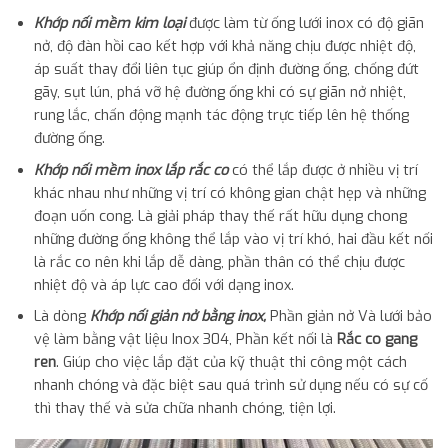
Khớp nối mềm kim loại
được làm từ ống lưới inox có độ giãn
nở, độ đàn hồi cao kết hợp với khả năng chịu được nhiệt độ,
áp suất thay đổi liên tục giúp ổn định đường ống, chống đứt
gãy, sụt lún, phá vỡ hệ đường ống khi có sự giãn nở nhiệt,
rung lắc, chấn động mạnh tác động trực tiếp lên hệ thống
đường ống.
Khớp nối mềm inox lắp rắc co
có thể lắp được ở nhiều vị trí
khác nhau như những vị trí có không gian chật hẹp và những
đoạn uốn cong. Là giải pháp thay thế rất hữu dụng chong
những đường ống không thể lắp vào vị trí khó, hai đầu kết nối
là rắc co nên khi lắp dễ dàng, phần thân có thể chịu được
nhiệt độ và áp lực cao đối với dạng inox.
Là dòng
Khớp nối giản nở bằng inox,
Phần giản nở Và lưới bảo
vệ làm bằng vật liệu Inox 304, Phần kết nối là
Rắc co gang
ren
. Giúp cho việc lắp đặt của kỹ thuật thi công một cách
nhanh chóng và đặc biệt sau quá trình sử dụng nếu có sự cố
thì thay thế và sửa chữa nhanh chóng, tiện lợi.