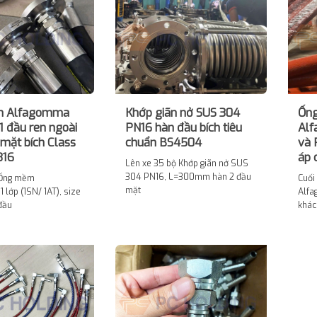
m Alfagomma
Khớp giãn nở SUS 304
Ống
1 đầu ren ngoài
PN16 hàn đầu bích tiêu
Alf
 mặt bích Class
chuẩn BS4504
và 
316
áp 
Lên xe 35 bộ Khớp giãn nở SUS
304 PN16, L=300mm hàn 2 đầu
 Ống mềm
Cuối
mặt
 lớp (1SN/ 1AT), size
Alfa
 đầu
khác