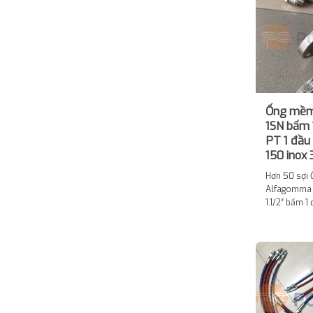
Ống mề
1SN bấm 
PT 1 đầu
150 inox 
Hơn 50 sợi
Alfagomma 1
1.1/2″ bấm 1