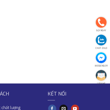
GỌI NGAY
CHAT ZALO
MESSENGER
LIÊN HỆ
SÁCH
KẾT NỐI
 chất lượng