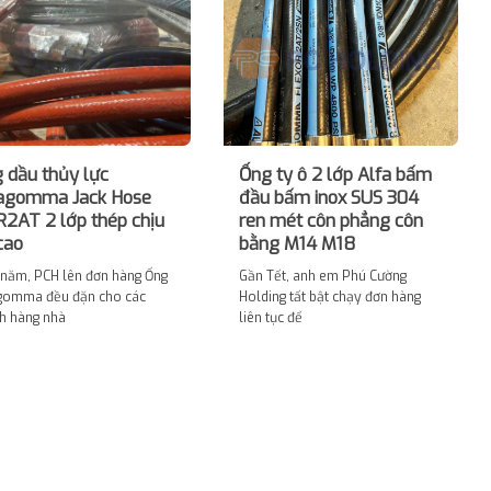
 dầu thủy lực
Ống ty ô 2 lớp Alfa bấm
agomma Jack Hose
đầu bấm inox SUS 304
R2AT 2 lớp thép chịu
ren mét côn phẳng côn
cao
bằng M14 M18
 năm, PCH lên đơn hàng Ống
Gần Tết, anh em Phú Cường
gomma đều đặn cho các
Holding tất bật chạy đơn hàng
h hàng nhà
liên tục để