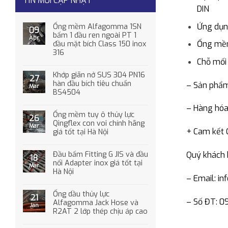
TIN MỚI CẬP NHẬT
DIN
Ứng dụng
Ống mềm Alfagomma 1SN
09
bấm 1 đầu ren ngoài PT 1
Apr
Ống mềm
đầu mặt bích Class 150 inox
316
Chỗ mối 
Khớp giãn nở SUS 304 PN16
27
hàn đầu bích tiêu chuẩn
– Sản phẩm 
Mar
BS4504
– Hàng hóa
Ống mềm tuy ô thủy lực
26
Qingflex con voi chính hãng
Mar
+ Cam kết C
giá tốt tại Hà Nội
Quý khách 
Đầu bấm Fitting G JIS và đầu
18
nối Adapter inox giá tốt tại
Mar
Hà Nội
– Email: i
Ống dầu thủy lực
21
– Số ĐT: 0
Alfagomma Jack Hose và
Jan
R2AT 2 lớp thép chịu áp cao