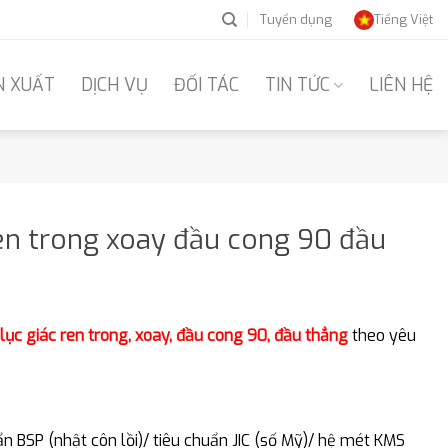
Tuyển dụng
Tiếng Việt
N XUẤT
DỊCH VỤ
ĐỐI TÁC
TIN TỨC
LIÊN HỆ
ren trong xoay đầu cong 90 đầu
lục giác ren trong, xoay, đầu cong 90, đầu thẳng
theo yêu
n BSP (nhật côn lồi)/ tiêu chuẩn JIC (số Mỹ)/ hệ mét KMS