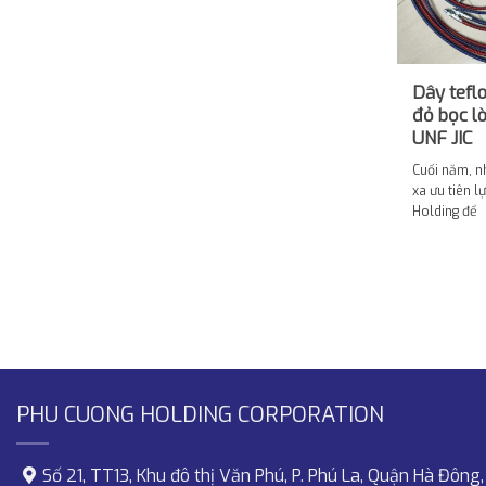
Dây teflo
đỏ bọc lò
UNF JIC
Cuối năm, n
xa ưu tiên 
Holding để
PHU CUONG HOLDING CORPORATION
Số 21, TT13, Khu đô thị Văn Phú, P. Phú La, Quận Hà Đông,