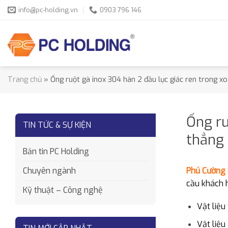
Skip
info@pc-holding.vn
0903 796 146
to
content
Trang chủ
»
Ống ruột gà inox 304 hàn 2 đầu lục giác ren trong x
Ống ru
TIN TỨC & SỰ KIỆN
thẳng
Bản tin PC Holding
Phú Cường 
Chuyên ngành
cầu khách 
Kỹ thuật – Công nghệ
Vật liệu
Vật liệu