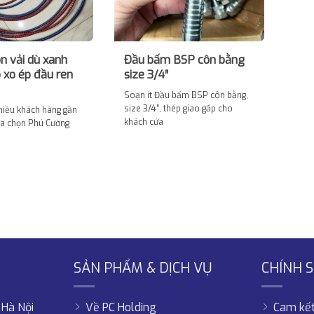
n vải dù xanh
Đầu bấm BSP côn bằng
 xo ép đầu ren
size 3/4″
Soạn ít Đầu bấm BSP côn bằng,
size 3/4″, thép giao gấp cho
hiều khách hàng gần
khách cửa
lựa chọn Phú Cường
SẢN PHẨM & DỊCH VỤ
CHÍNH 
 Hà Nội
Về PC Holding
Cam kết