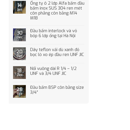
Ống ty ô 2 lớp Alfa bấm đầu
14
bấm inox SUS 304 ren mét
Jan
côn phẳng côn bằng M14
M18
Đầu bấm interlock và vỏ
30
bóp 6 lớp ống tại Hà Nội
Dec
Dây teflon vải dù xanh đỏ
20
bọc lò xo ép đầu ren UNF JIC
Dec
Nối vuông dài R 1/4 – 1/2
18
UNF và 3/4 UNF JIC
Dec
Đầu bấm BSP côn bằng size
28
3/4″
Oct