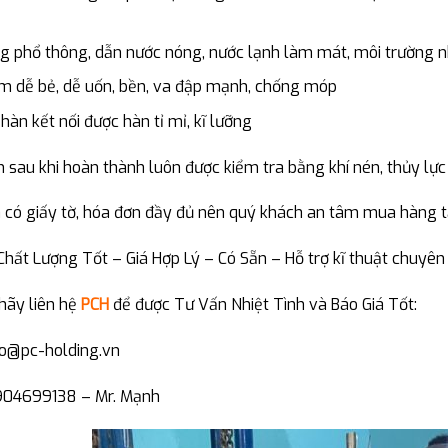
 phổ thông, dẫn nước nóng, nước lạnh làm mát, môi trường n
 dễ bẻ, dễ uốn, bền, va đập mạnh, chống móp
hàn kết nối được hàn tỉ mỉ, kĩ lưỡng
sau khi hoàn thành luôn được kiểm tra bằng khí nén, thủy lực
 có giấy tờ, hóa đơn đầy đủ nên quý khách an tâm mua hàng t
hất Lượng Tốt – Giá Hợp Lý – Có Sẵn – Hỗ trợ kĩ thuật chuyên
hãy liên hệ
PCH
để được Tư Vấn Nhiệt Tình và Báo Giá Tốt:
nfo@pc-holding.vn
904699138 – Mr. Mạnh