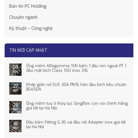
Bản tin PC Holding
Chuyên ngành
Kỹ thuật – Công nghệ
TIN MỚI CẬP NHẬT
Ống mềm Alfagomma 1SN bấm 1 đầu ren ngoài PT 1
09
đầu mặt bích Class 150 inox 316
Apr
Khớp giãn nở SUS 304 PN16 hàn đầu bích tiêu chuẩn
27
BS4504
Mar
Ống mềm tuy ô thủy lực Qingflex con voi chính hãng
26
giá tốt tại Hà Nội
Mar
Đầu bấm Fitting G JIS và đầu nối Adapter inox giá tốt
18
tại Hà Nội
Mar