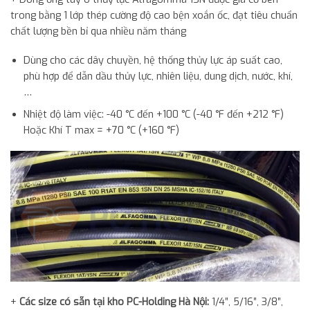
trong bằng 1 lớp thép cường độ cao bện xoắn ốc, đạt tiêu chuẩn
chất lượng bền bỉ qua nhiều năm tháng
Dùng cho các dây chuyền, hệ thống thủy lực áp suất cao,
phù hợp để dẫn dầu thủy lực, nhiên liệu, dung dịch, nước, khí,
…
Nhiệt độ làm việc: -40 °C đến +100 °C (-40 °F đến +212 °F)
Hoặc Khí T max = +70 °C (+160 °F)
+
Các size có sẵn tại kho PC-Holding Hà Nội:
1/4″, 5/16″, 3/8″,