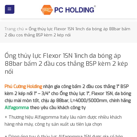
Skip
to
content
Trang chủ
»
Ống thủy lực Flexor 1SN 1inch da bóng áp 88bar bấm
2 đầu cos thẳng BSP kèm 2 kép nối
Ống thủy lực Flexor 1SN 1inch da bóng áp
88bar bấm 2 đầu cos thẳng BSP kèm 2 kép
nối
Phú Cường Holding
nhận gia công
bấm 2 đầu cos thẳng 1″ BSP
kèm 2 kép nối 1″ – 3/4″ cho Ống thủy lực 1″, Flexor 1SN, da bóng
chịu mài mòn tốt, chịu áp 88bar, L=4000/5000mm,
chính hãng
Alfagomma
theo yêu cầu khách công ty
+ Thương hiệu Alfagomma Italy lâu năm được nhiều khách
hàng nhà máy, công ty sản xuất ưu tiên lựa chọn
+ Dòng ống tuy ô thủy lực Alfagomma 1SN được gia cố bên