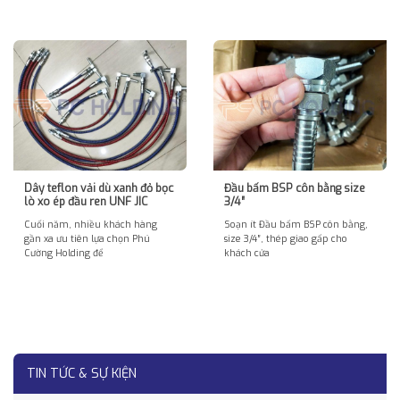
Dây teflon vải dù xanh đỏ bọc
Đầu bấm BSP côn bằng size
lò xo ép đầu ren UNF JIC
3/4″
Cuối năm, nhiều khách hàng
Soạn ít Đầu bấm BSP côn bằng,
gần xa ưu tiên lựa chọn Phú
size 3/4″, thép giao gấp cho
Cường Holding để
khách cửa
TIN TỨC & SỰ KIỆN