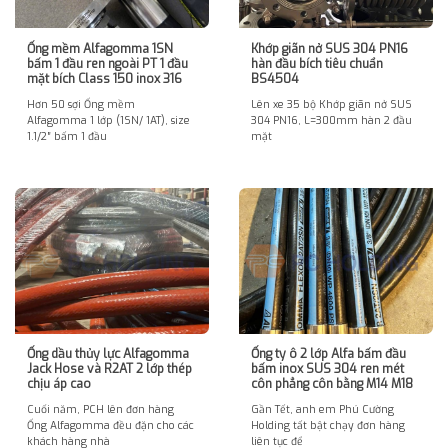
Ống mềm Alfagomma 1SN
Khớp giãn nở SUS 304 PN16
bấm 1 đầu ren ngoài PT 1 đầu
hàn đầu bích tiêu chuẩn
mặt bích Class 150 inox 316
BS4504
Hơn 50 sợi Ống mềm
Lên xe 35 bộ Khớp giãn nở SUS
Alfagomma 1 lớp (1SN/ 1AT), size
304 PN16, L=300mm hàn 2 đầu
1.1/2″ bấm 1 đầu
mặt
Ống dầu thủy lực Alfagomma
Ống ty ô 2 lớp Alfa bấm đầu
Jack Hose và R2AT 2 lớp thép
bấm inox SUS 304 ren mét
chịu áp cao
côn phẳng côn bằng M14 M18
Cuối năm, PCH lên đơn hàng
Gần Tết, anh em Phú Cường
Ống Alfagomma đều đặn cho các
Holding tất bật chạy đơn hàng
khách hàng nhà
liên tục để