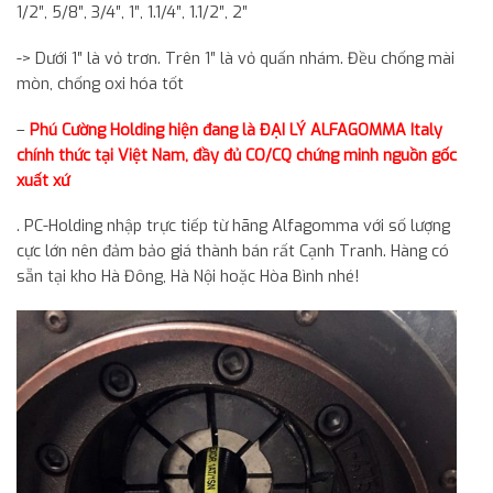
1/2″, 5/8″, 3/4″, 1″, 1.1/4″, 1.1/2″, 2″
-> Dưới 1″ là vỏ trơn. Trên 1″ là vỏ quấn nhám. Đều chống mài
mòn, chống oxi hóa tốt
–
Phú Cường Holding hiện đang là ĐẠI LÝ ALFAGOMMA Italy
chính thức tại Việt Nam, đầy đủ CO/CQ chứng minh nguồn gốc
xuất xứ
. PC-Holding nhập trực tiếp từ hãng Alfagomma với số lượng
cực lớn nên đảm bảo giá thành bán rất Cạnh Tranh. Hàng có
sẵn tại kho Hà Đông, Hà Nội hoặc Hòa Bình nhé!