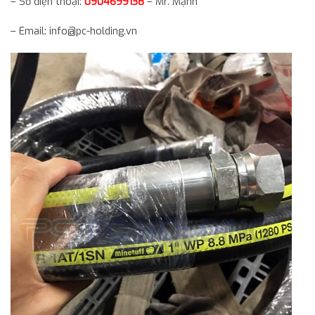
– Số điện thoại:
0904699138
– Mr. Mạnh
– Email: info@pc-holding.vn