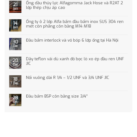
Ống dầu thủy lực Alfagomma Jack Hose và R2AT 2
21
lớp thép chịu áp cao
Jan
Ống ty ô 2 lớp Alfa bấm đầu bấm inox SUS 304 ren
14
mét côn phẳng côn bằng M14 M18
Jan
Đầu bấm interlock và vỏ bóp 6 lớp ống tại Hà Nội
30
Dec
Dây teflon vải dù xanh đỏ bọc lò xo ép đầu ren UNF
20
JIC
Dec
Nối vuông dài R 1/4 – 1/2 UNF và 3/4 UNF JIC
18
Dec
Đầu bấm BSP côn bằng size 3/4″
28
Oct