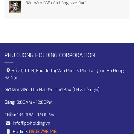
Đầu bấm BSP côn bằng size 3/4″
28
Oct
PHU CUONG HOLDING CORPORATION
Số 21, TT13, Khu đô thị Văn Phú, P. Phú La, Quận Hà Đông,
Hà Nội
Giờ làm việc
: Thứ Hai đến Thứ Bảy (CN & Lễ nghỉ)
Sáng:
8:00AM - 12:00PM
Chiều:
13:00PM - 17:00PM
info@pc-holding.vn
Hotline:
0903 796 146