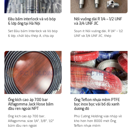
Đầu bấm interlock và vỏ bóp
Nối vuông dài R 1/4 – 1/2 UNF
6 lớp ống tại Hà Nội
và 3/4 UNF JIC
Set Đầu bấm Interlock và Vỏ bóp
Soạn ít Nối vuông dài, R 1/4″ – 1/2
6 lớp, chất liệu thép A, chịu áp
UNF và 3/4 UNF JIC, thép
Ống kích cao áp 700 bar
Ống Teflon nhựa mềm PTFE
Alfagomma Jack Hose bấm
bọc inox bọc vải bố dù xanh
đầu ren ngoài NPT
dương đỏ
Ống kích cao áp 700 bar,
Phú Cường Holding vừa nhập về
Alfagomma, size 1/4″, 3/8″, 1/2″
kho hơn hơn 8000 mét Ống
bấm đầu ren ngoài
Teflon nhựa mềm