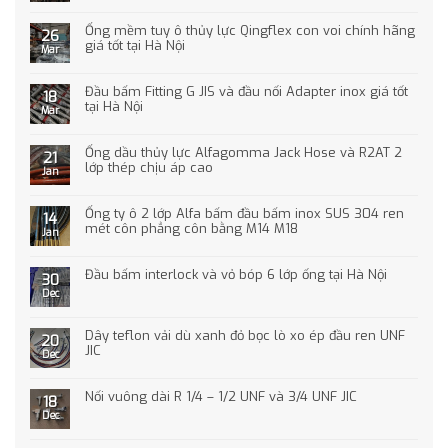
Ống mềm tuy ô thủy lực Qingflex con voi chính hãng
26
giá tốt tại Hà Nội
Mar
Đầu bấm Fitting G JIS và đầu nối Adapter inox giá tốt
18
tại Hà Nội
Mar
Ống dầu thủy lực Alfagomma Jack Hose và R2AT 2
21
lớp thép chịu áp cao
Jan
Ống ty ô 2 lớp Alfa bấm đầu bấm inox SUS 304 ren
14
mét côn phẳng côn bằng M14 M18
Jan
Đầu bấm interlock và vỏ bóp 6 lớp ống tại Hà Nội
30
Dec
Dây teflon vải dù xanh đỏ bọc lò xo ép đầu ren UNF
20
JIC
Dec
Nối vuông dài R 1/4 – 1/2 UNF và 3/4 UNF JIC
18
Dec