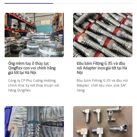
Ống mềm tuy ô thủy lực
Đầu bấm Fitting G JIS và đầu
Qingflex con voi chính hãng
nối Adapter inox giá tốt tại Hà
giá tốt tại Hà Nội
Nội
Công ty CP Phú Cường Holding
Đầu bấm Fitting G JIS và đầu nối
chính thức ký kết thỏa thuận với
Adapter, chất liệu inox, size 3/4″,
hãng QingFlex
hàng