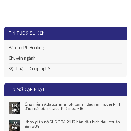
TIN TỨC & SỰ KIỆN
Bản tin PC Holding
Chuyên ngành
Kỹ thuật – Công nghệ
TIN MỚI CẬP NHẬT
Ống mềm Alfagomma 1SN bấm 1 đầu ren ngoài PT 1
09
đầu mặt bích Class 150 inox 316
Apr
Khớp giãn nở SUS 304 PN16 hàn đầu bích tiêu chuẩn
27
BS4504
Mar