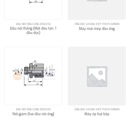
ĐẦU NỐI ỐNG CỨNG DIN2353
ỐNG ĐÚC VÀ ĐẦU XIẾT THÉP CARBON
Đầu nối thẳng (Một đầu tán, 1
Máy mài mép đầu ống
đầu đực)
ĐẦU NỐI ỐNG CỨNG DIN2353
ỐNG ĐÚC VÀ ĐẦU XIẾT THÉP CARBON
Nối giảm (hai đầu nối ống)
Máy ép hạt bắp