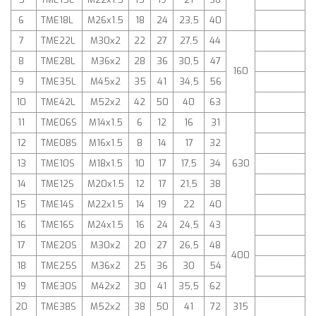
6
TME18L
M26x1.5
18
24
23,5
40
7
TME22L
M30x2
22
27
27,5
44
8
TME28L
M36x2
28
36
30,5
47
160
9
TME35L
M45x2
35
41
34,5
56
10
TME42L
M52x2
42
50
40
63
11
TME06S
M14x1.5
6
12
16
31
12
TME08S
M16x1.5
8
14
17
32
13
TME10S
M18x1.5
10
17
17,5
34
630
14
TME12S
M20x1.5
12
17
21,5
38
15
TME14S
M22x1.5
14
19
22
40
16
TME16S
M24x1.5
16
24
24,5
43
17
TME20S
M30x2
20
27
26,5
48
400
18
TME25S
M36x2
25
36
30
54
19
TME30S
M42x2
30
41
35,5
62
20
TME38S
M52x2
38
50
41
72
315