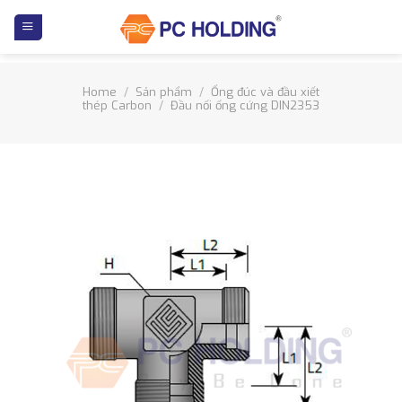
Skip
to
content
Home
/
Sản phẩm
/
Ống đúc và đầu xiết
thép Carbon
/
Đầu nối ống cứng DIN2353