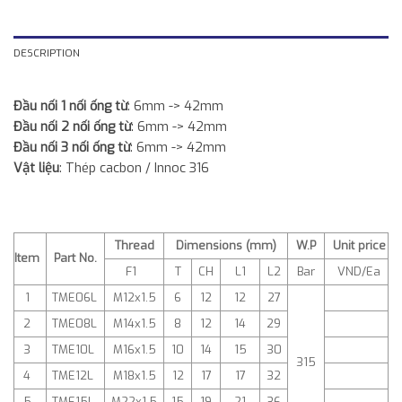
DESCRIPTION
Đầu nối 1 nối ống từ
: 6mm -> 42mm
Đầu nối 2 nối ống từ
: 6mm -> 42mm
Đầu nối 3 nối ống từ
: 6mm -> 42mm
Vật liệu
: Thép cacbon / Innoc 316
Thread
Dimensions (mm)
W.P
Unit price
Item
Part No.
F1
T
CH
L1
L2
Bar
VND/Ea
1
TME06L
M12x1.5
6
12
12
27
2
TME08L
M14x1.5
8
12
14
29
3
TME10L
M16x1.5
10
14
15
30
315
4
TME12L
M18x1.5
12
17
17
32
5
TME15L
M22x1.5
15
19
21
36