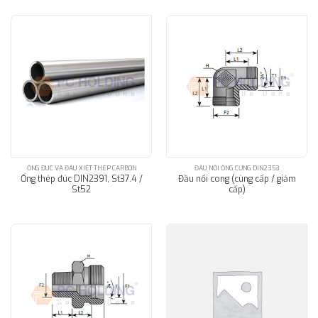
ỐNG ĐÚC VÀ ĐẦU XIẾT THÉP CARBON
ĐẦU NỐI ỐNG CỨNG DIN2353
Ống thép đúc DIN2391, St37.4 /
Đầu nối cong (cùng cấp / giảm
St52
cấp)