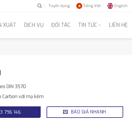
Tuyển dụng
Tiếng Việt
English
N XUẤT
DỊCH VỤ
ĐỐI TÁC
TIN TỨC
LIÊN HỆ
U
heo DIN 3570
ép Carbon với mạ kẽm
BÁO GIÁ NHANH
3 796 146