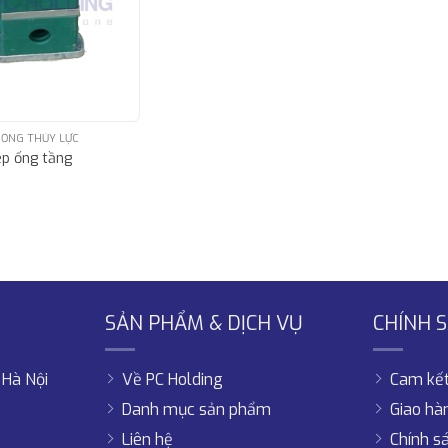
 ỐNG THỦY LỰC
ẹp ống tầng
SẢN PHẨM & DỊCH VỤ
CHÍNH 
 Hà Nội
Về PC Holding
Cam kết
Danh mục sản phẩm
Giao hà
Liên hệ
Chính s