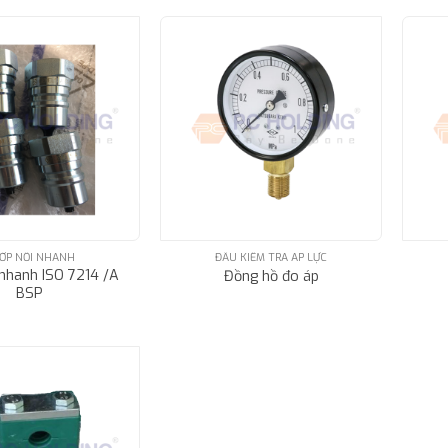
ỚP NỐI NHANH
ĐẦU KIỂM TRA ÁP LỰC
 nhanh ISO 7214 /A
Đồng hồ đo áp
BSP