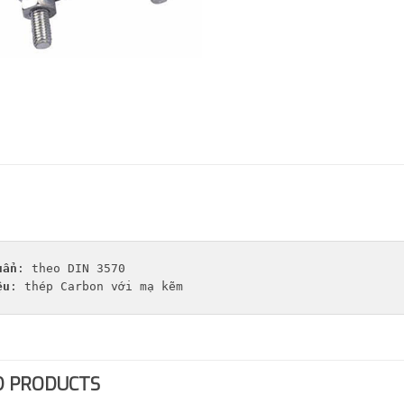
uẩn
ệu
: thép Carbon với mạ kẽm
D PRODUCTS