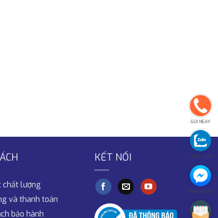
GỌI NGAY
SÁCH
KẾT NỐI
CHAT ZALO
 chất lượng
MESSENGER
ng và thanh toán
ách bảo hành