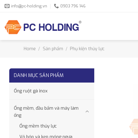
Skip
info@pc-holding.vn
0903 796 146
to
content
Home
/
Sản phẩm
/
Phụ kiện thủy lực
DANH MỤC SẢN PHẨM
Ống ruột gà inox
Ống mềm, đầu bấm và máy làm
ống
Ống mềm thủy lực
Vỏ bóp và kẹp móng ngựa