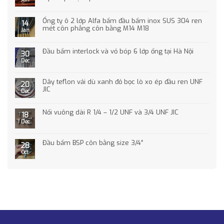
Ống ty ô 2 lớp Alfa bấm đầu bấm inox SUS 304 ren
14
mét côn phẳng côn bằng M14 M18
Jan
Đầu bấm interlock và vỏ bóp 6 lớp ống tại Hà Nội
30
Dec
Dây teflon vải dù xanh đỏ bọc lò xo ép đầu ren UNF
20
JIC
Dec
Nối vuông dài R 1/4 – 1/2 UNF và 3/4 UNF JIC
18
Dec
Đầu bấm BSP côn bằng size 3/4″
28
Oct