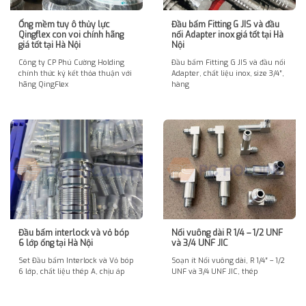
Ống mềm tuy ô thủy lực
Đầu bấm Fitting G JIS và đầu
Qingflex con voi chính hãng
nối Adapter inox giá tốt tại Hà
giá tốt tại Hà Nội
Nội
Công ty CP Phú Cường Holding
Đầu bấm Fitting G JIS và đầu nối
chính thức ký kết thỏa thuận với
Adapter, chất liệu inox, size 3/4″,
hãng QingFlex
hàng
Đầu bấm interlock và vỏ bóp
Nối vuông dài R 1/4 – 1/2 UNF
6 lớp ống tại Hà Nội
và 3/4 UNF JIC
Set Đầu bấm Interlock và Vỏ bóp
Soạn ít Nối vuông dài, R 1/4″ – 1/2
6 lớp, chất liệu thép A, chịu áp
UNF và 3/4 UNF JIC, thép