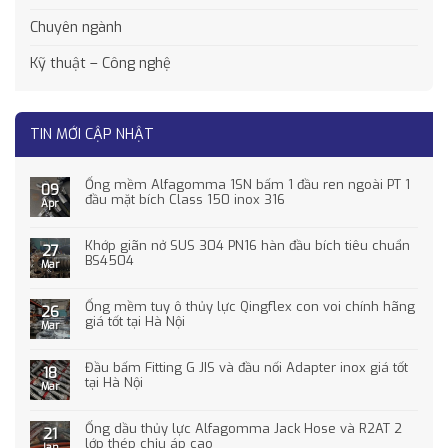
Chuyên ngành
Kỹ thuật – Công nghệ
TIN MỚI CẬP NHẬT
Ống mềm Alfagomma 1SN bấm 1 đầu ren ngoài PT 1
09
đầu mặt bích Class 150 inox 316
Apr
Khớp giãn nở SUS 304 PN16 hàn đầu bích tiêu chuẩn
27
BS4504
Mar
Ống mềm tuy ô thủy lực Qingflex con voi chính hãng
26
giá tốt tại Hà Nội
Mar
Đầu bấm Fitting G JIS và đầu nối Adapter inox giá tốt
18
tại Hà Nội
Mar
Ống dầu thủy lực Alfagomma Jack Hose và R2AT 2
21
lớp thép chịu áp cao
Jan