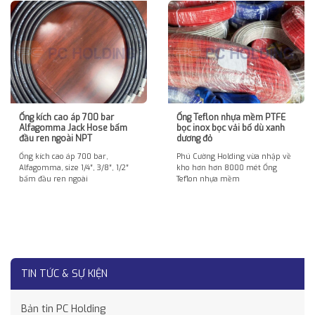
Ống kích cao áp 700 bar
Ống Teflon nhựa mềm PTFE
Alfagomma Jack Hose bấm
bọc inox bọc vải bố dù xanh
đầu ren ngoài NPT
dương đỏ
Ống kích cao áp 700 bar,
Phú Cường Holding vừa nhập về
Alfagomma, size 1/4″, 3/8″, 1/2″
kho hơn hơn 8000 mét Ống
bấm đầu ren ngoài
Teflon nhựa mềm
TIN TỨC & SỰ KIỆN
Bản tin PC Holding