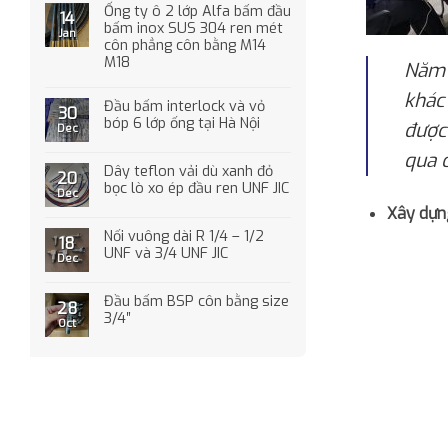
Ống ty ô 2 lớp Alfa bấm đầu
14
bấm inox SUS 304 ren mét
Jan
côn phẳng côn bằng M14
M18
Năm 
khác
Đầu bấm interlock và vỏ
30
bóp 6 lớp ống tại Hà Nội
được
Dec
qua 
Dây teflon vải dù xanh đỏ
20
bọc lò xo ép đầu ren UNF JIC
Dec
Xây dựn
Nối vuông dài R 1/4 – 1/2
18
UNF và 3/4 UNF JIC
Dec
Đầu bấm BSP côn bằng size
28
3/4″
Oct