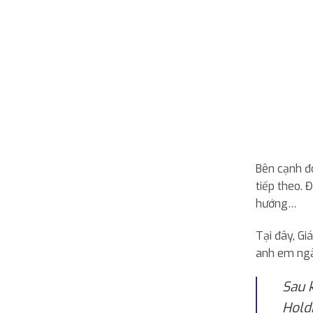
Bên cạnh đ
tiếp theo. 
hướng…
Tại đây, G
anh em ngà
Sau 
Hold