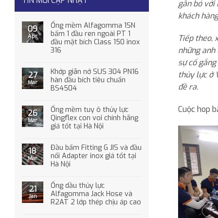
TIN MỚI CẬP NHẬT
gắn bó với
khách hàng,
Ống mềm Alfagomma 1SN
09
bấm 1 đầu ren ngoài PT 1
Apr
Tiếp theo, 
đầu mặt bích Class 150 inox
những anh 
316
sự cố gắng
Khớp giãn nở SUS 304 PN16
thủy lực ở
27
hàn đầu bích tiêu chuẩn
Mar
đề ra.
BS4504
Cuộc hop bắ
Ống mềm tuy ô thủy lực
26
Qingflex con voi chính hãng
Mar
giá tốt tại Hà Nội
Đầu bấm Fitting G JIS và đầu
18
nối Adapter inox giá tốt tại
Mar
Hà Nội
Ống dầu thủy lực
21
Alfagomma Jack Hose và
Jan
R2AT 2 lớp thép chịu áp cao