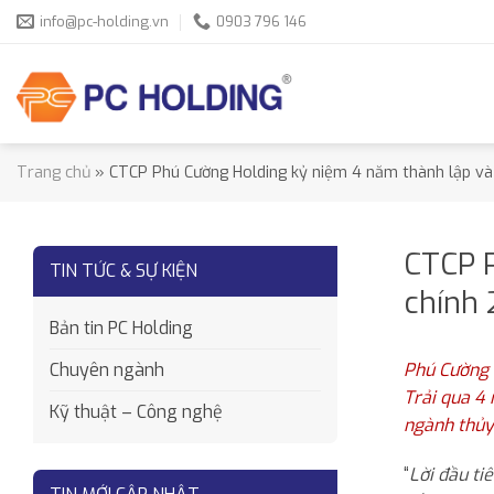
Skip
info@pc-holding.vn
0903 796 146
to
content
Trang chủ
»
CTCP Phú Cường Holding kỷ niệm 4 năm thành lập và 
CTCP P
TIN TỨC & SỰ KIỆN
chính 
Bản tin PC Holding
Phú Cường 
Chuyên ngành
Trải qua 4 
Kỹ thuật – Công nghệ
ngành thủy
“
Lời đầu ti