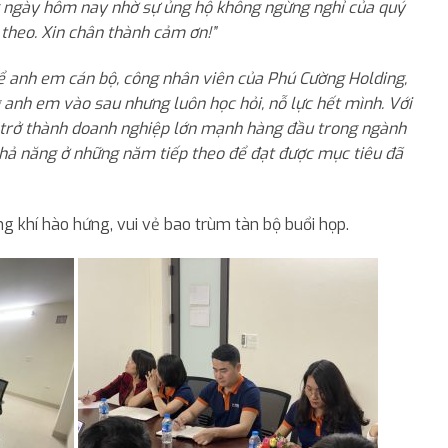
g ngày hôm nay nhờ sự ủng hộ không ngừng nghỉ của quý
 theo. Xin chân thành cảm ơn!”
 thể anh em cán bộ, công nhân viên của Phú Cường Holding,
 anh em vào sau nhưng luôn học hỏi, nỗ lực hết mình. Với
ể trở thành doanh nghiệp lớn mạnh hàng đầu trong ngành
khả năng ở những năm tiếp theo để đạt được mục tiêu đã
g khí hào hứng, vui vẻ bao trùm tàn bộ buổi họp.