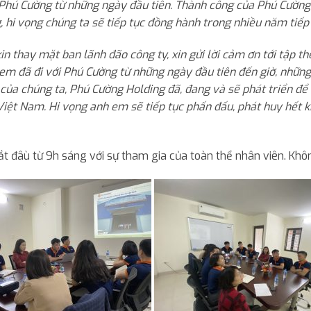
 Phú Cường từ những ngày đầu tiên. Thành công của Phú Cườn
 hi vọng chúng ta sẽ tiếp tục đồng hành trong nhiều năm tiếp
xin thay mặt ban lãnh đão công ty, xin gửi lời cảm ơn tới tập
em đã đi với Phú Cường từ những ngày đầu tiên đến giờ, những
 của chúng ta, Phú Cường Holding đã, đang và sẽ phát triển đ
 Việt Nam. Hi vọng anh em sẽ tiếp tục phấn đấu, phát huy hết 
t đâù từ 9h sáng với sự tham gia của toàn thể nhân viên. Khôn