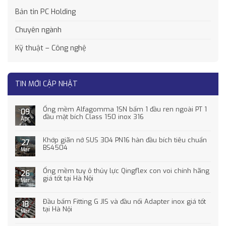
Bản tin PC Holding
Chuyên ngành
Kỹ thuật – Công nghệ
TIN MỚI CẬP NHẬT
Ống mềm Alfagomma 1SN bấm 1 đầu ren ngoài PT 1
09
đầu mặt bích Class 150 inox 316
Apr
Khớp giãn nở SUS 304 PN16 hàn đầu bích tiêu chuẩn
27
BS4504
Mar
Ống mềm tuy ô thủy lực Qingflex con voi chính hãng
26
giá tốt tại Hà Nội
Mar
Đầu bấm Fitting G JIS và đầu nối Adapter inox giá tốt
18
tại Hà Nội
Mar