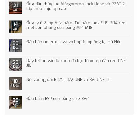
Ống dầu thủy lực Alfagomma Jack Hose và R2AT 2
21
lớp thép chịu áp cao
Jan
Ống ty ô 2 lớp Alfa bấm đầu bấm inox SUS 304 ren
14
mét côn phẳng côn bằng M14 M18
Jan
Đầu bấm interlock và vỏ bóp 6 lớp ống tại Hà Nội
30
Dec
Dây teflon vải dù xanh đỏ bọc lò xo ép đầu ren UNF
20
JIC
Dec
Nối vuông dài R 1/4 – 1/2 UNF và 3/4 UNF JIC
18
Dec
Đầu bấm BSP côn bằng size 3/4″
28
Oct