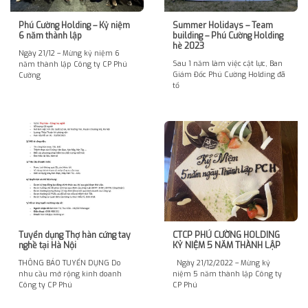
Phú Cường Holding – Kỷ niệm
Summer Holidays – Team
6 năm thành lập
building – Phú Cường Holding
hè 2023
Ngày 21/12 – Mừng kỷ niệm 6
Sau 1 năm làm việc cật lực, Ban
năm thành lập Công ty CP Phú
Giám Đốc Phú Cường Holding đã
Cường
tổ
Tuyển dụng Thợ hàn cứng tay
CTCP PHÚ CƯỜNG HOLDING
nghề tại Hà Nội
KỶ NIỆM 5 NĂM THÀNH LẬP
THÔNG BÁO TUYỂN DỤNG Do
Ngày 21/12/2022 – Mừng kỷ
nhu cầu mở rộng kinh doanh
niệm 5 năm thành lập Công ty
Công ty CP Phú
CP Phú